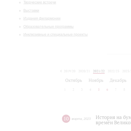
Творческие встречи
Выставки
Издания филармонии
Образовательные программы
Инклюзивные и специальные проекты
2019/20
2020/21
2021/22
2022/23
2023/
2024/25
2025/26
Октябрь
Ноябрь
Декабрь
1
2
3
4
5
6
7
8
История на бу
10
марта
,
2023
времён Велико