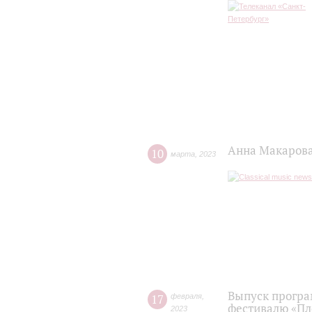
Анна Макарова:
10
марта
,
2023
Выпуск програ
17
февраля
,
фестивалю «Пл
2023