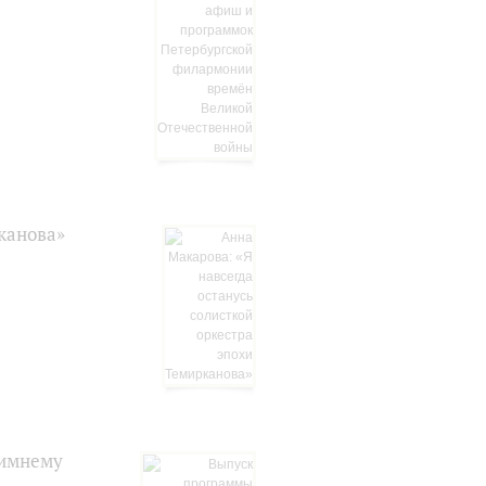
канова»
зимнему