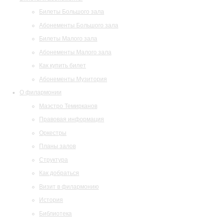
Билеты Большого зала
Абонементы Большого зала
Билеты Малого зала
Абонементы Малого зала
Как купить билет
Абонементы Музитория
О филармонии
Маэстро Темирканов
Правовая информация
Оркестры
Планы залов
Структура
Как добраться
Визит в филармонию
История
Библиотека