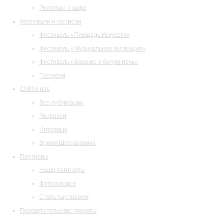
Ресторан и кафе
Фестивали и гастроли
Фестиваль «Площадь Искусств»
Фестиваль «Музыкальная коллекция»
Фестиваль «Барокко в белую ночь»
Гастроли
СМИ о нас
Все публикации
Рецензии
Интервью
Время Шостаковича
Партнеры
Наши партнеры
Фотогалерея
Стать партнером
Просветительские проекты