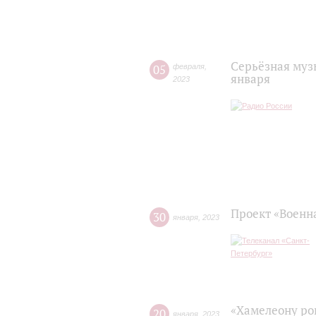
Серьёзная муз
05
февраля
,
января
2023
Проект «Военн
30
января
,
2023
«Хамелеону ро
20
января
,
2023