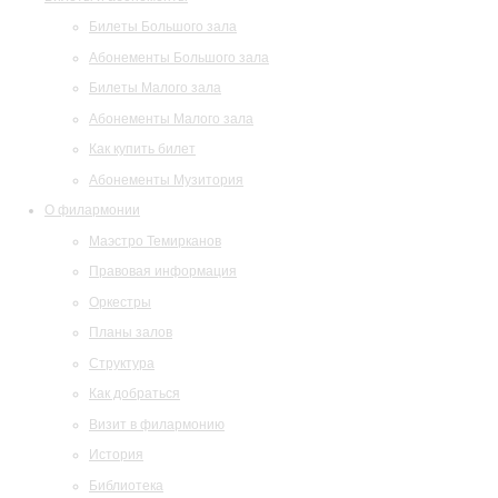
Билеты Большого зала
Абонементы Большого зала
Билеты Малого зала
Абонементы Малого зала
Как купить билет
Абонементы Музитория
О филармонии
Маэстро Темирканов
Правовая информация
Оркестры
Планы залов
Структура
Как добраться
Визит в филармонию
История
Библиотека