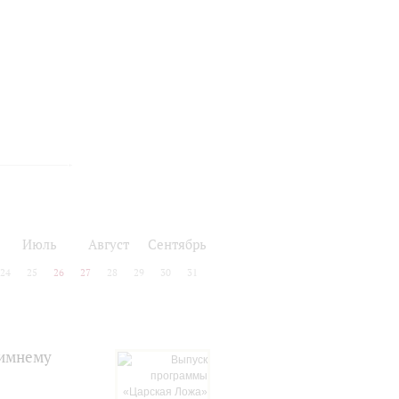
Июль
Август
Сентябрь
24
25
26
27
28
29
30
31
зимнему