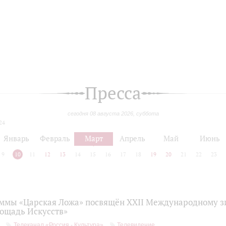
Пресса
сегодня 08 августа 2026, суббота
24
Январь
Февраль
Март
Апрель
Май
Июнь
9
10
11
12
13
14
15
16
17
18
19
20
21
22
23
ммы «Царская Ложа» посвящён ХXII Международному 
ощадь Искусств»
Телеканал «Россия - Культура»
Телевидение