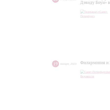
Дэвиду Боуи» 
Филармония и 
19
января
,
2023