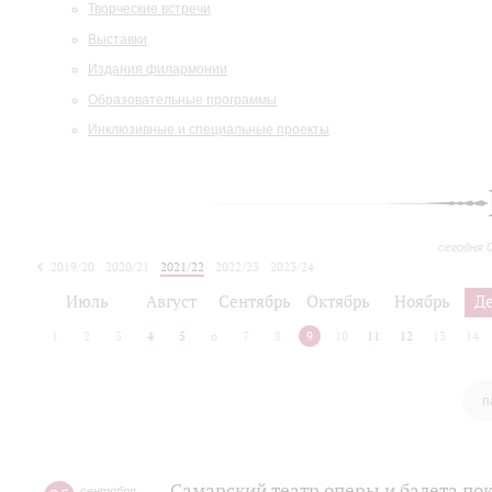
Творческие встречи
Выставки
Издания филармонии
Образовательные программы
Инклюзивные и специальные проекты
сегодня 
2019/20
2020/21
2021/22
2022/23
2023/24
2024/25
2025/26
Июль
Август
Сентябрь
Октябрь
Ноябрь
Д
1
2
3
4
5
6
7
8
9
10
11
12
13
14
п
Самарский театр оперы и балета по
сентября
,