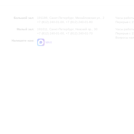
Большой зал:
191186, Санкт-Петербург, Михайловская ул., 2
Часы работы
+7 (812) 240-01-00, +7 (812) 240-01-80
Перерыв с 1
Малый зал:
191011, Санкт-Петербург, Невский пр., 30
Часы работы
+7 (812) 240-01-00, +7 (812) 240-01-70
Перерыв с 1
Вопросы на
Напишите нам:
MAX