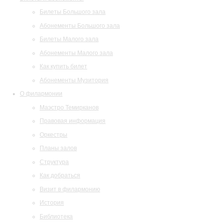
Билеты Большого зала
Абонементы Большого зала
Билеты Малого зала
Абонементы Малого зала
Как купить билет
Абонементы Музитория
О филармонии
Маэстро Темирканов
Правовая информация
Оркестры
Планы залов
Структура
Как добраться
Визит в филармонию
История
Библиотека