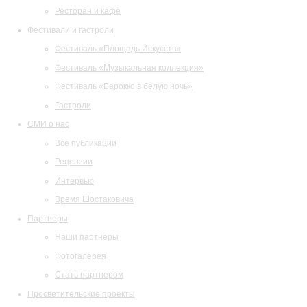
Ресторан и кафе
Фестивали и гастроли
Фестиваль «Площадь Искусств»
Фестиваль «Музыкальная коллекция»
Фестиваль «Барокко в белую ночь»
Гастроли
СМИ о нас
Все публикации
Рецензии
Интервью
Время Шостаковича
Партнеры
Наши партнеры
Фотогалерея
Стать партнером
Просветительские проекты