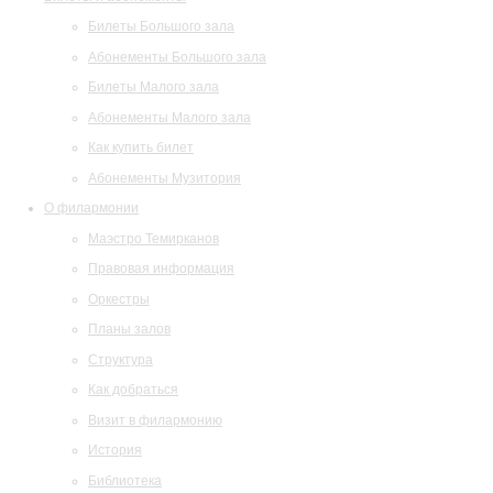
Билеты Большого зала
Абонементы Большого зала
Билеты Малого зала
Абонементы Малого зала
Как купить билет
Абонементы Музитория
О филармонии
Маэстро Темирканов
Правовая информация
Оркестры
Планы залов
Структура
Как добраться
Визит в филармонию
История
Библиотека