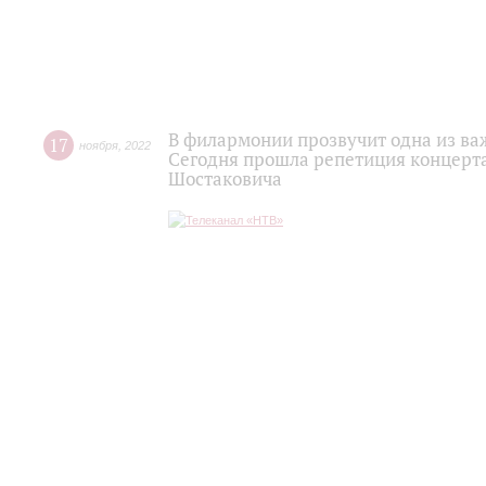
В филармонии прозвучит одна из ва
17
ноября
,
2022
Сегодня прошла репетиция концерт
Шостаковича