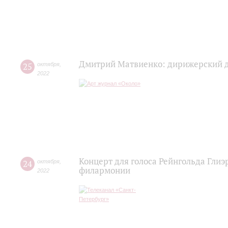
Дмитрий Матвиенко: дирижерский 
25
октября
,
2022
Концерт для голоса Рейнгольда Глиэ
24
октября
,
филармонии
2022