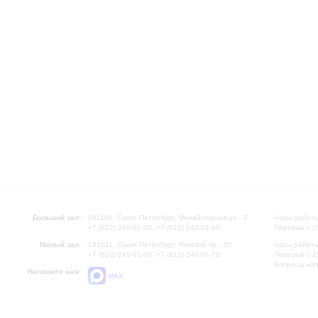
Большой зал:
191186, Санкт-Петербург, Михайловская ул., 2
Часы работы
+7 (812) 240-01-00, +7 (812) 240-01-80
Перерыв с 1
Малый зал:
191011, Санкт-Петербург, Невский пр., 30
Часы работы
+7 (812) 240-01-00, +7 (812) 240-01-70
Перерыв с 1
Вопросы на
Напишите нам:
MAX