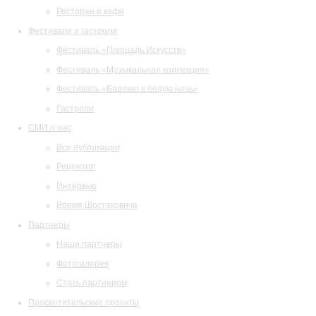
Ресторан и кафе
Фестивали и гастроли
Фестиваль «Площадь Искусств»
Фестиваль «Музыкальная коллекция»
Фестиваль «Барокко в белую ночь»
Гастроли
СМИ о нас
Все публикации
Рецензии
Интервью
Время Шостаковича
Партнеры
Наши партнеры
Фотогалерея
Стать партнером
Просветительские проекты