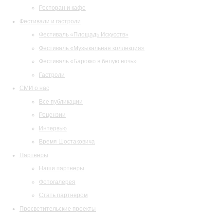
Ресторан и кафе
Фестивали и гастроли
Фестиваль «Площадь Искусств»
Фестиваль «Музыкальная коллекция»
Фестиваль «Барокко в белую ночь»
Гастроли
СМИ о нас
Все публикации
Рецензии
Интервью
Время Шостаковича
Партнеры
Наши партнеры
Фотогалерея
Стать партнером
Просветительские проекты