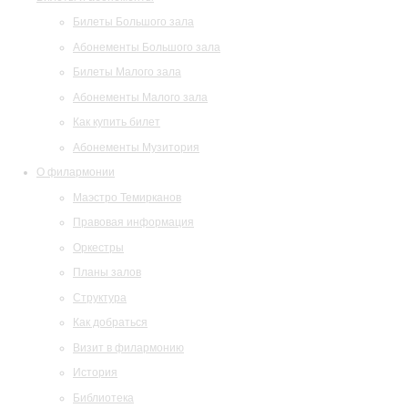
Билеты Большого зала
Абонементы Большого зала
Билеты Малого зала
Абонементы Малого зала
Как купить билет
Абонементы Музитория
О филармонии
Маэстро Темирканов
Правовая информация
Оркестры
Планы залов
Структура
Как добраться
Визит в филармонию
История
Библиотека