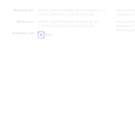
Большой зал:
191186, Санкт-Петербург, Михайловская ул., 2
Часы работы
+7 (812) 240-01-00, +7 (812) 240-01-80
Перерыв с 1
Малый зал:
191011, Санкт-Петербург, Невский пр., 30
Часы работы
+7 (812) 240-01-00, +7 (812) 240-01-70
Перерыв с 1
Вопросы на
Напишите нам:
MAX