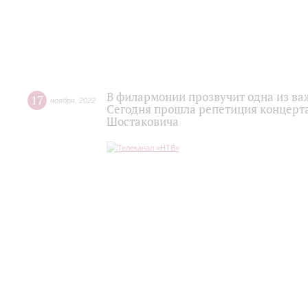
В филармонии прозвучит одна из ва
17
ноября
,
2022
Сегодня прошла репетиция концерт
Шостаковича