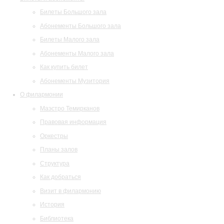
Билеты Большого зала
Абонементы Большого зала
Билеты Малого зала
Абонементы Малого зала
Как купить билет
Абонементы Музитория
О филармонии
Маэстро Темирканов
Правовая информация
Оркестры
Планы залов
Структура
Как добраться
Визит в филармонию
История
Библиотека