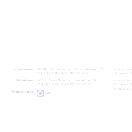
Большой зал:
191186, Санкт-Петербург, Михайловская ул., 2
Часы работы
+7 (812) 240-01-00, +7 (812) 240-01-80
Перерыв с 1
Малый зал:
191011, Санкт-Петербург, Невский пр., 30
Часы работы
+7 (812) 240-01-00, +7 (812) 240-01-70
Перерыв с 1
Вопросы на
Напишите нам:
MAX