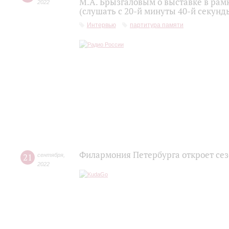
М.А. Брызгаловым о выставке в рам
2022
(слушать с 20-й минуты 40-й секунд
Интервью
партитура памяти
Филармония Петербурга откроет се
21
сентября
,
2022