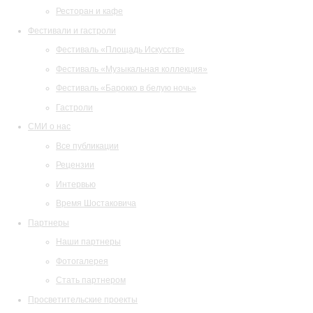
Ресторан и кафе
Фестивали и гастроли
Фестиваль «Площадь Искусств»
Фестиваль «Музыкальная коллекция»
Фестиваль «Барокко в белую ночь»
Гастроли
СМИ о нас
Все публикации
Рецензии
Интервью
Время Шостаковича
Партнеры
Наши партнеры
Фотогалерея
Стать партнером
Просветительские проекты