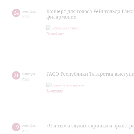
Концерт для голоса Рейнгольда Глиэ
24
октября
,
филармонии
2022
ГАСО Республики Татарстан выступ
21
октября
,
2022
«Я и ты» в звуках скрипки и оркестр
19
октября
,
2022