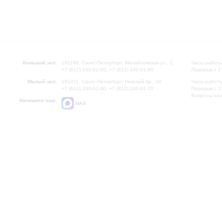
Большой зал:
191186, Санкт-Петербург, Михайловская ул., 2
Часы работы
+7 (812) 240-01-00, +7 (812) 240-01-80
Перерыв с 1
Малый зал:
191011, Санкт-Петербург, Невский пр., 30
Часы работы
+7 (812) 240-01-00, +7 (812) 240-01-70
Перерыв с 1
Вопросы на
Напишите нам:
MAX