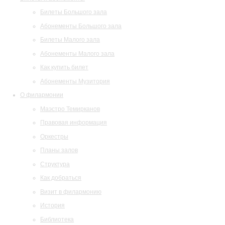
Билеты Большого зала
Абонементы Большого зала
Билеты Малого зала
Абонементы Малого зала
Как купить билет
Абонементы Музитория
О филармонии
Маэстро Темирканов
Правовая информация
Оркестры
Планы залов
Структура
Как добраться
Визит в филармонию
История
Библиотека