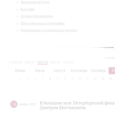
Творческие встречи
Выставки
Издания филармонии
Образовательные программы
Инклюзивные и специальные проекты
сегодн
2019/20
2020/21
2021/22
2022/23
2023/24
2024/25
2025/26
Июнь
Июль
Август
Сентябрь
Октябрь
Н
1
2
3
4
5
6
7
8
9
10
11
12
13
14
В Большом зале Петербургской фил
18
ноября
,
2022
Дмитрия Шостаковича