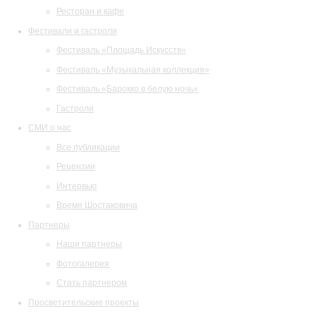
Ресторан и кафе
Фестивали и гастроли
Фестиваль «Площадь Искусств»
Фестиваль «Музыкальная коллекция»
Фестиваль «Барокко в белую ночь»
Гастроли
СМИ о нас
Все публикации
Рецензии
Интервью
Время Шостаковича
Партнеры
Наши партнеры
Фотогалерея
Стать партнером
Просветительские проекты