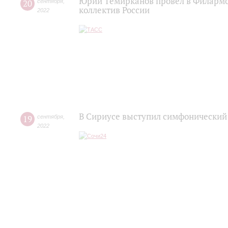
Юрий Темирканов провел в Филармо
20
сентября
,
коллектив России
2022
В Сириусе выступил симфонический
19
сентября
,
2022