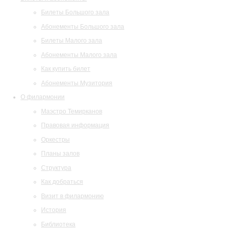
Билеты Большого зала
Абонементы Большого зала
Билеты Малого зала
Абонементы Малого зала
Как купить билет
Абонементы Музитория
О филармонии
Маэстро Темирканов
Правовая информация
Оркестры
Планы залов
Структура
Как добраться
Визит в филармонию
История
Библиотека