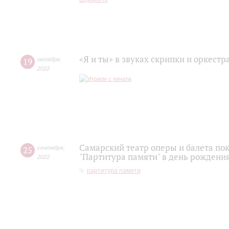
«Я и ты» в звуках скрипки и оркестр
19
октября
,
2022
Самарский театр оперы и балета по
25
сентября
,
"Партитура памяти" в день рожден
2022
партитура памяти