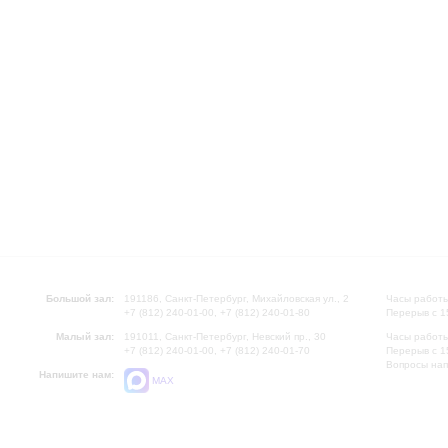
Большой зал:
191186, Санкт-Петербург, Михайловская ул., 2
Часы работы
+7 (812) 240-01-00, +7 (812) 240-01-80
Перерыв с 1
Малый зал:
191011, Санкт-Петербург, Невский пр., 30
Часы работы
+7 (812) 240-01-00, +7 (812) 240-01-70
Перерыв с 1
Вопросы на
Напишите нам:
MAX