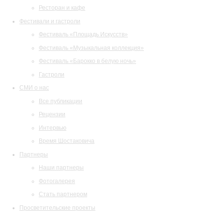
Ресторан и кафе
Фестивали и гастроли
Фестиваль «Площадь Искусств»
Фестиваль «Музыкальная коллекция»
Фестиваль «Барокко в белую ночь»
Гастроли
СМИ о нас
Все публикации
Рецензии
Интервью
Время Шостаковича
Партнеры
Наши партнеры
Фотогалерея
Стать партнером
Просветительские проекты