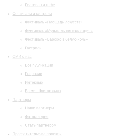
Ресторан и кафе
Фестивали и гастроли
Фестиваль «Площадь Искусств»
Фестиваль «Музыкальная коллекция»
Фестиваль «Барокко в белую ночь»
Гастроли
СМИ о нас
Все публикации
Рецензии
Интервью
Время Шостаковича
Партнеры
Наши партнеры
Фотогалерея
Стать партнером
Просветительские проекты