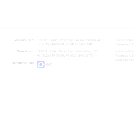
Большой зал:
191186, Санкт-Петербург, Михайловская ул., 2
Часы работы
+7 (812) 240-01-00, +7 (812) 240-01-80
Перерыв с 1
Малый зал:
191011, Санкт-Петербург, Невский пр., 30
Часы работы
+7 (812) 240-01-00, +7 (812) 240-01-70
Перерыв с 1
Вопросы на
Напишите нам:
MAX