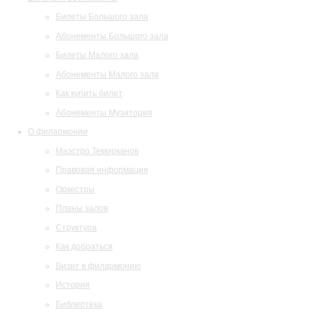
Билеты Большого зала
Абонементы Большого зала
Билеты Малого зала
Абонементы Малого зала
Как купить билет
Абонементы Музитория
О филармонии
Маэстро Темирканов
Правовая информация
Оркестры
Планы залов
Структура
Как добраться
Визит в филармонию
История
Библиотека