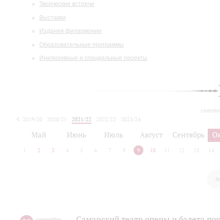
Творческие встречи
Выставки
Издания филармонии
Образовательные программы
Инклюзивные и специальные проекты
сегодн
2019/20
2020/21
2021/22
2022/23
2023/24
2024/25
2025/26
Май
Июнь
Июль
Август
Сентябрь
О
1
2
3
4
5
6
7
8
9
10
11
12
13
14
п
Самарский театр оперы и балета по
сентября
,