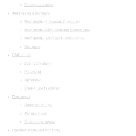
Ресторан и кафе
Фестивали и гастроли
Фестиваль «Площадь Искусств»
Фестиваль «Музыкальная коллекция»
Фестиваль «Барокко в белую ночь»
Гастроли
СМИ о нас
Все публикации
Рецензии
Интервью
Время Шостаковича
Партнеры
Наши партнеры
Фотогалерея
Стать партнером
Просветительские проекты