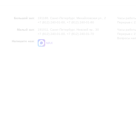
Большой зал:
191186, Санкт-Петербург, Михайловская ул., 2
Часы работы
+7 (812) 240-01-00, +7 (812) 240-01-80
Перерыв с 1
Малый зал:
191011, Санкт-Петербург, Невский пр., 30
Часы работы
+7 (812) 240-01-00, +7 (812) 240-01-70
Перерыв с 1
Вопросы на
Напишите нам:
MAX