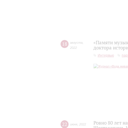
«Памяти музык
18
августа
,
доктора истор
2022
Интервью
пар
Ровно 80 лет 
22
июня
,
2022