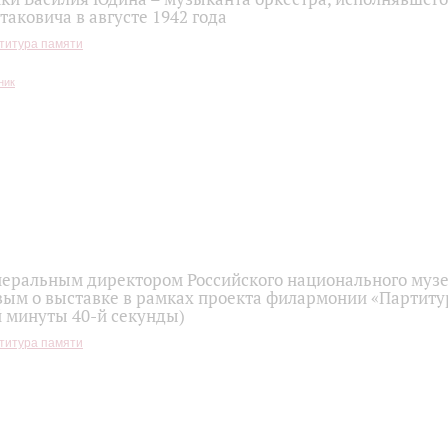
аковича в августе 1942 года
титура памяти
неральным директором Российского национального муз
вым о выставке в рамках проекта филармонии «Партиту
й минуты 40-й секунды)
титура памяти