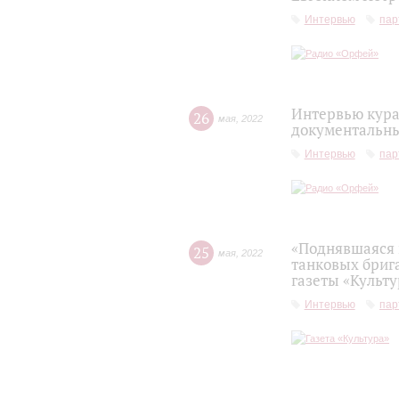
Интервью
пар
Интервью кура
26
мая
,
2022
документальны
Интервью
пар
«Поднявшаяся 
25
мая
,
2022
танковых бриг
газеты «Культу
Интервью
пар