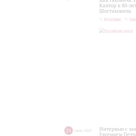
Шостаковича. 
Кантор к 80-л
Шостаковича
Интервью
пар
Интервью с за
21
июня
,
2022
Евгением Петр