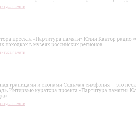
титура памяти
тора проекта «Партитура памяти» Юлии Кантор радио 
х находках в музеях российских регионов
титура памяти
над границами и окопами Седьмая симфония — это нес
ад». Интервью куратора проекта «Партитура памяти» Ю
ра»
титура памяти