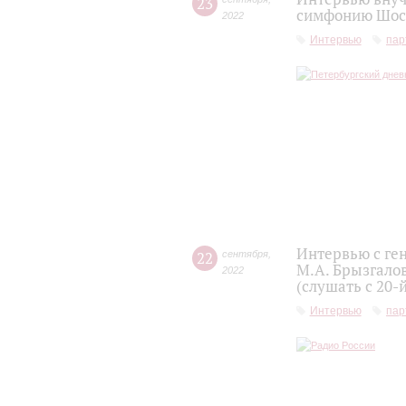
23
симфонию Шост
2022
Интервью
пар
Интервью с ге
22
сентября
,
М.А. Брызгало
2022
(слушать с 20-
Интервью
пар