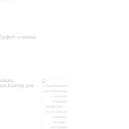
«Орфей» о новых
колько
лии Кантор для