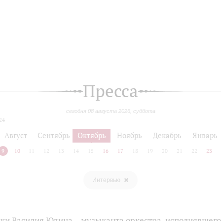
Пресса
сегодня 08 августа 2026, суббота
24
Август
Сентябрь
Октябрь
Ноябрь
Декабрь
Январь
9
10
11
12
13
14
15
16
17
18
19
20
21
22
23
Интервью
ки Василия Юдина – музыканта оркестра, исполнявшег