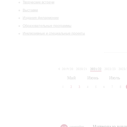
Творческие встречи
Выставки
Издания филармонии
Образовательные программы
Инклюзивные и специальные проекты
2019/20
2020/21
2021/22
2022/23
2023/
2024/25
2025/26
Май
Июнь
Июль
1
2
3
4
5
6
7
8
Интервью внуч
сентября
,