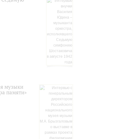
ея музыки
ра памяти»