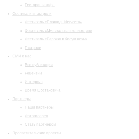
Ресторан и кафе
Фестивали и гастроли
Фестиваль «Площадь Искусств»
Фестиваль «Музыкальная коллекция»
Фестиваль «Барокко в белую ночь»
Гастроли
СМИ о нас
Все публикации
Рецензии
Интервью
Время Шостаковича
Партнеры
Наши партнеры
Фотогалерея
Стать партнером
Просветительские проекты