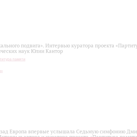
ального подвига». Интервью куратора проекта «Партит
ических наук Юлии Кантор
титура памяти
назад Европа впервые услышала Седьмую симфонию Дм