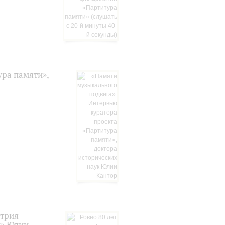
ура памяти»,
итрия