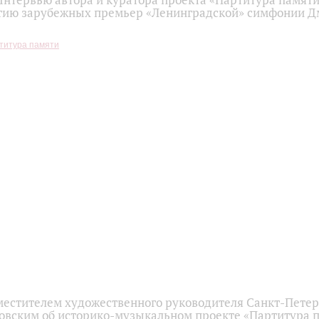
Интервью автора и куратора проекта «Партитура памят
етию зарубежных премьер «Ленинградской» симфонии 
титура памяти
местителем художественного руководителя Санкт-Пете
овским об историко-музыкальном проекте «Партитура 