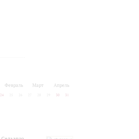
Февраль
Март
Апрель
24
25
26
27
28
29
30
31
о Седьмую