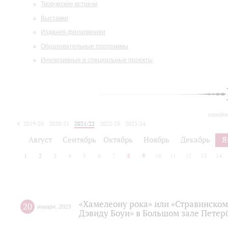
Творческие встречи
Выставки
Издания филармонии
Образовательные программы
Инклюзивные и специальные проекты
сегодн
2019/20
2020/21
2021/22
2022/23
2023/24
2024/25
2025/26
Август
Сентябрь
Октябрь
Ноябрь
Декабрь
Я
1
2
3
4
5
6
7
8
9
10
11
12
13
14
«Хамелеону рока» или «Стравинском
20
января
,
2023
Дэвиду Боуи» в Большом зале Пете