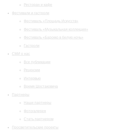
Ресторан и кафе
Фестивали и гастроли
Фестиваль «Площадь Искусств»
Фестиваль «Музыкальная коллекция»
Фестиваль «Барокко в белую ночь»
Гастроли
СМИ о нас
Все публикации
Рецензии
Интервью
Время Шостаковича
Партнеры
Наши партнеры
Фотогалерея
Стать партнером
Просветительские проекты