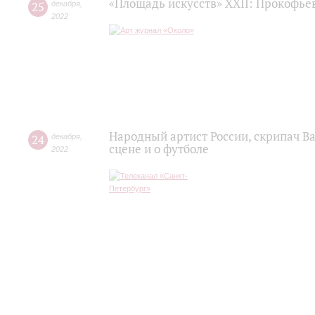
«Площадь искусств» XXII: Прокофьев
25
декабря
,
2022
Народный артист России, скрипач В
24
декабря
,
сцене и о футболе
2022