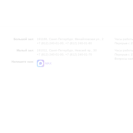
Большой зал:
191186, Санкт-Петербург, Михайловская ул., 2
Часы работы
+7 (812) 240-01-00, +7 (812) 240-01-80
Перерыв с 1
Малый зал:
191011, Санкт-Петербург, Невский пр., 30
Часы работы
+7 (812) 240-01-00, +7 (812) 240-01-70
Перерыв с 1
Вопросы на
Напишите нам:
MAX