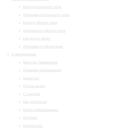
Билеты Большого зала
Абонементы Большого зала
Билеты Малого зала
Абонементы Малого зала
Как купить билет
Абонементы Музитория
О филармонии
Маэстро Темирканов
Правовая информация
Оркестры
Планы залов
Структура
Как добраться
Визит в филармонию
История
Библиотека