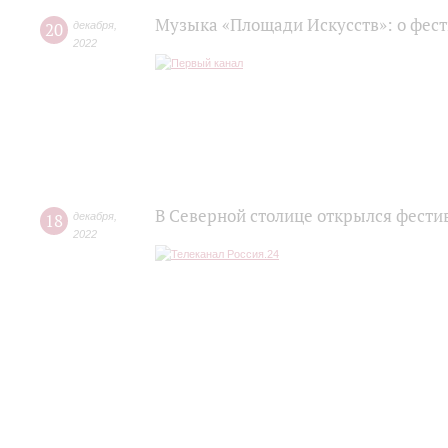
Музыка «Площади Искусств»: о фес
20
декабря
,
2022
В Северной столице открылся фести
18
декабря
,
2022