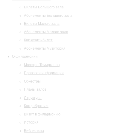
Билеты Большого зала
Абонементы Большого зала
Билеты Малого зала
Абонементы Малого зала
Как купить билет
Абонементы Музитория
О филармонии
Маэстро Темирканов
Правовая информация
Оркестры
Планы залов
Структура
Как добраться
Визит в филармонию
История
Библиотека