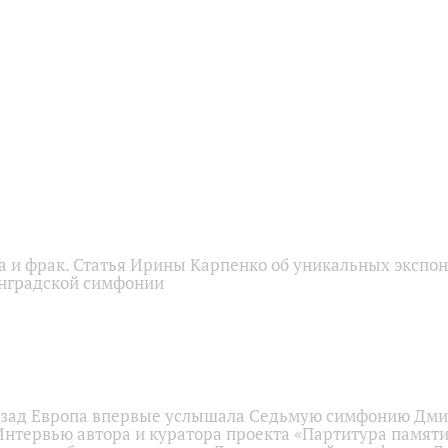
а и фрак. Статья Ирины Карпенко об уникальных экспон
нградской симфонии
назад Европа впервые услышала Седьмую симфонию Дм
Интервью автора и куратора проекта «Партитура памят