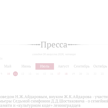
Пресса
сегодня 06 августа 2026, четверг
24
Май
Июнь
Июль
Август
Сентябрь
Октябрь
9
10
11
12
13
14
15
16
17
18
19
20
21
22
23
коведом Н.Ж.Айдаровым, внуком Ж.К.Айдарова - участн
мьеры Седьмой симфонии Д.Д.Шостаковича - о семейно
памяти и «культурном коде» ленинградцев