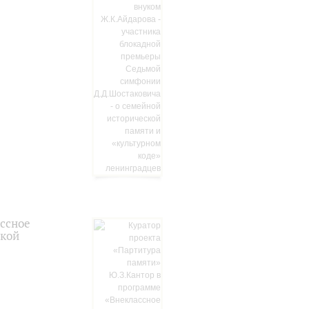
ассное
ской