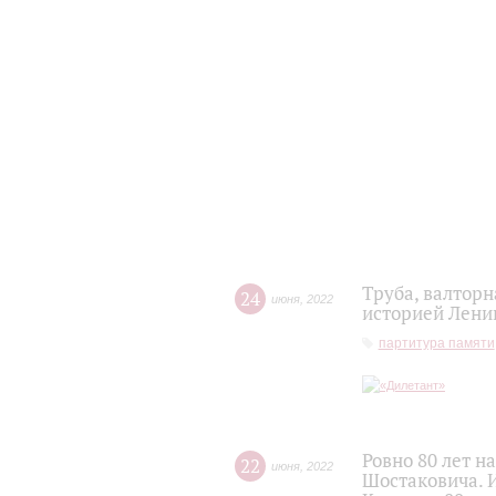
Труба, валторн
24
июня
,
2022
историей Лени
партитура памяти
Ровно 80 лет 
22
июня
,
2022
Шостаковича. 