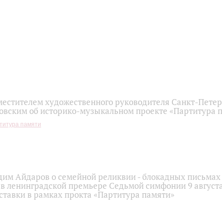
местителем художественного руководителя Санкт-Пете
овским об историко-музыкальном проекте «Партитура 
титура памяти
им Айдаров о семейной реликвии - блокадных письмах 
в ленинградской премьере Седьмой симфонии 9 августа 
ставки в рамках прокта «Партитура памяти»