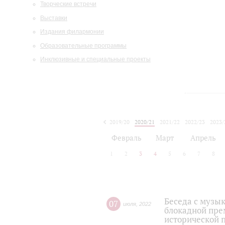
Творческие встречи
Выставки
Издания филармонии
Образовательные программы
Инклюзивные и специальные проекты
2019/20
2020/21
2021/22
2022/23
2023/
2024/25
2025/26
Февраль
Март
Апрель
1
2
3
4
5
6
7
8
Беседа с музы
07
июля
,
2022
блокадной пре
исторической 