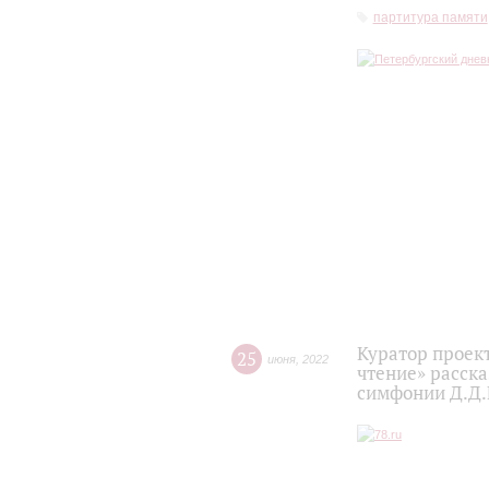
партитура памяти
Куратор проек
25
июня
,
2022
чтение» расск
симфонии Д.Д.Ш