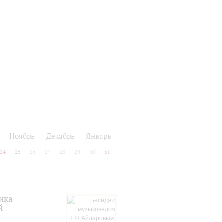
Ноябрь
Декабрь
Январь
24
25
26
27
28
29
30
31
ика
й