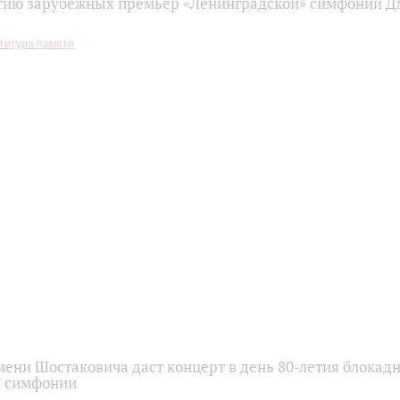
етию зарубежных премьер «Ленинградской» симфонии 
титура памяти
ени Шостаковича даст концерт в день 80-летия блокад
й симфонии