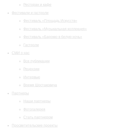
Ресторан и кафе
Фестивали и гастроли
Фестиваль «Площадь Искусств»
Фестиваль «Музыкальная коллекция»
Фестиваль «Барокко в белую ночь»
Гастроли
СМИ о нас
Все публикации
Рецензии
Интервью
Время Шостаковича
Партнеры
Наши партнеры
Фотогалерея
Стать партнером
Просветительские проекты