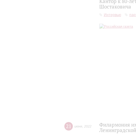
Кантор к 80-л
Шостаковича
Интервью
пар
Филармония им
21
июня
,
2022
Ленинградско