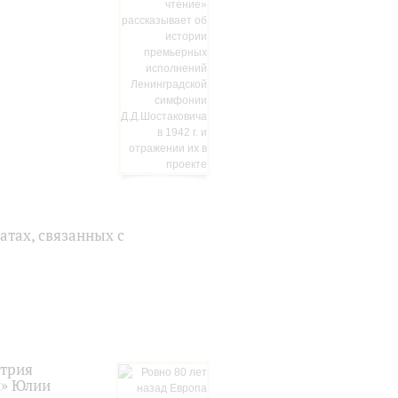
атах, связанных с
итрия
и» Юлии