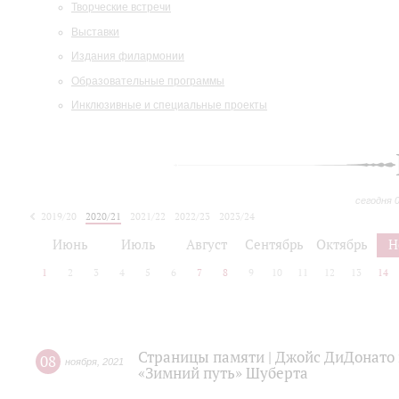
Творческие встречи
Выставки
Издания филармонии
Образовательные программы
Инклюзивные и специальные проекты
сегодня 
2019/20
2020/21
2021/22
2022/23
2023/24
2024/25
2025/26
Июнь
Июль
Август
Сентябрь
Октябрь
Н
1
2
3
4
5
6
7
8
9
10
11
12
13
14
Страницы памяти | Джойс ДиДонато 
08
ноября
,
2021
«Зимний путь» Шуберта