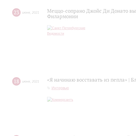
Меццо-сопрано Джойс Ди Донато вы
23
июня
,
2021
Филармонии
«Я начинаю восставать из пепла» | 
18
июня
,
2021
Интервью