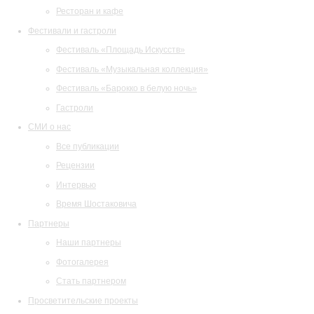
Ресторан и кафе
Фестивали и гастроли
Фестиваль «Площадь Искусств»
Фестиваль «Музыкальная коллекция»
Фестиваль «Барокко в белую ночь»
Гастроли
СМИ о нас
Все публикации
Рецензии
Интервью
Время Шостаковича
Партнеры
Наши партнеры
Фотогалерея
Стать партнером
Просветительские проекты