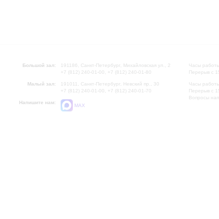
Большой зал:
191186, Санкт-Петербург, Михайловская ул., 2
Часы работы
+7 (812) 240-01-00, +7 (812) 240-01-80
Перерыв с 1
Малый зал:
191011, Санкт-Петербург, Невский пр., 30
Часы работы
+7 (812) 240-01-00, +7 (812) 240-01-70
Перерыв с 1
Вопросы на
Напишите нам:
MAX