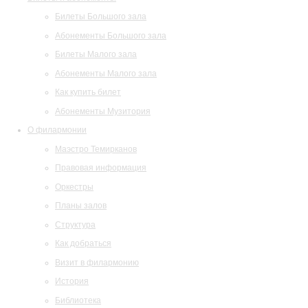
Билеты Большого зала
Абонементы Большого зала
Билеты Малого зала
Абонементы Малого зала
Как купить билет
Абонементы Музитория
О филармонии
Маэстро Темирканов
Правовая информация
Оркестры
Планы залов
Структура
Как добраться
Визит в филармонию
История
Библиотека