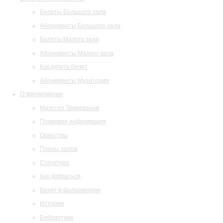
Билеты Большого зала
Абонементы Большого зала
Билеты Малого зала
Абонементы Малого зала
Как купить билет
Абонементы Музитория
О филармонии
Маэстро Темирканов
Правовая информация
Оркестры
Планы залов
Структура
Как добраться
Визит в филармонию
История
Библиотека