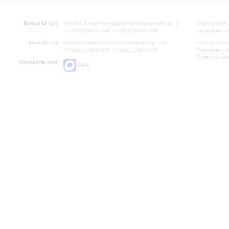
Большой зал:
191186, Санкт-Петербург, Михайловская ул., 2
Часы работы
+7 (812) 240-01-00, +7 (812) 240-01-80
Перерыв с 1
Малый зал:
191011, Санкт-Петербург, Невский пр., 30
Часы работы
+7 (812) 240-01-00, +7 (812) 240-01-70
Перерыв с 1
Вопросы на
Напишите нам:
MAX