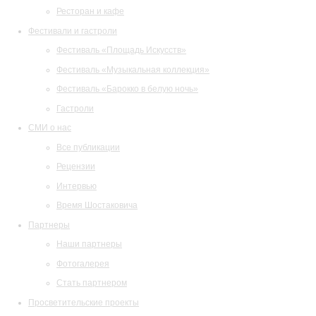
Ресторан и кафе
Фестивали и гастроли
Фестиваль «Площадь Искусств»
Фестиваль «Музыкальная коллекция»
Фестиваль «Барокко в белую ночь»
Гастроли
СМИ о нас
Все публикации
Рецензии
Интервью
Время Шостаковича
Партнеры
Наши партнеры
Фотогалерея
Стать партнером
Просветительские проекты