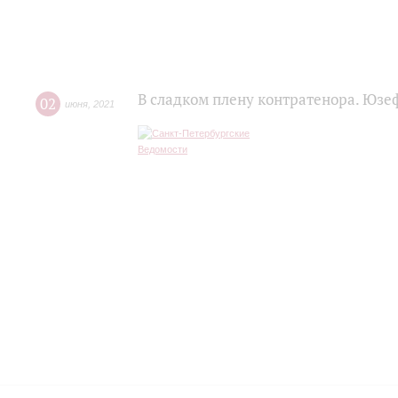
В сладком плену контратенора. Юзе
02
июня
,
2021