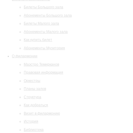
Билеты Большого зала
Абонементы Большого зала
Билеты Малого зала
Абонементы Малого зала
Как купить билет
Абонементы Музитория
О филармонии
Маэстро Темирканов
Правовая информация
Оркестры
Планы залов
Структура
Как добраться
Визит в филармонию
История
Библиотека