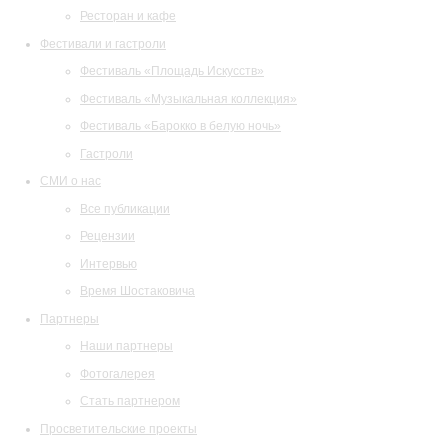
Ресторан и кафе
Фестивали и гастроли
Фестиваль «Площадь Искусств»
Фестиваль «Музыкальная коллекция»
Фестиваль «Барокко в белую ночь»
Гастроли
СМИ о нас
Все публикации
Рецензии
Интервью
Время Шостаковича
Партнеры
Наши партнеры
Фотогалерея
Стать партнером
Просветительские проекты