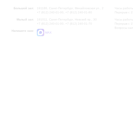
Большой зал:
191186, Санкт-Петербург, Михайловская ул., 2
Часы работы
+7 (812) 240-01-00, +7 (812) 240-01-80
Перерыв с 1
Малый зал:
191011, Санкт-Петербург, Невский пр., 30
Часы работы
+7 (812) 240-01-00, +7 (812) 240-01-70
Перерыв с 1
Вопросы на
Напишите нам:
MAX