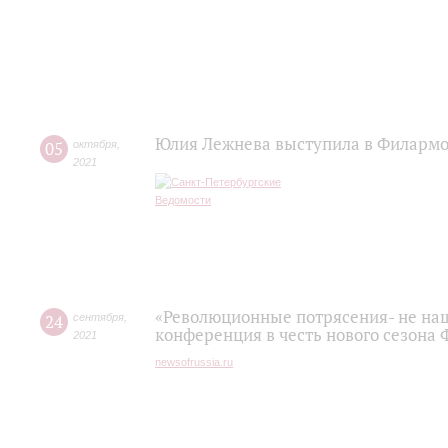
Юлия Лежнева выступила в Филармо
05
октября
,
2021
«Революционные потрясения- не наш 
24
сентября
,
конференция в честь нового сезона
2021
newsofrussia.ru