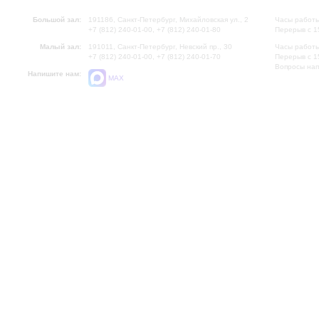
Большой зал:
191186, Санкт-Петербург, Михайловская ул., 2
Часы работы
+7 (812) 240-01-00, +7 (812) 240-01-80
Перерыв с 1
Малый зал:
191011, Санкт-Петербург, Невский пр., 30
Часы работы
+7 (812) 240-01-00, +7 (812) 240-01-70
Перерыв с 1
Вопросы на
Напишите нам:
MAX