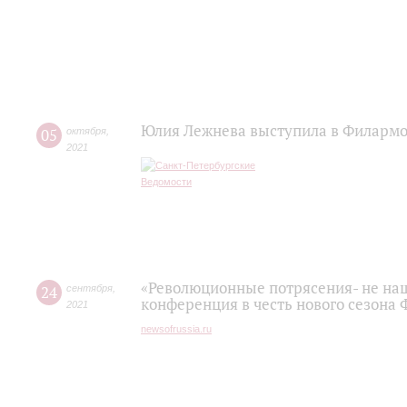
Юлия Лежнева выступила в Филармо
05
октября
,
2021
«Революционные потрясения- не наш 
24
сентября
,
конференция в честь нового сезона
2021
newsofrussia.ru