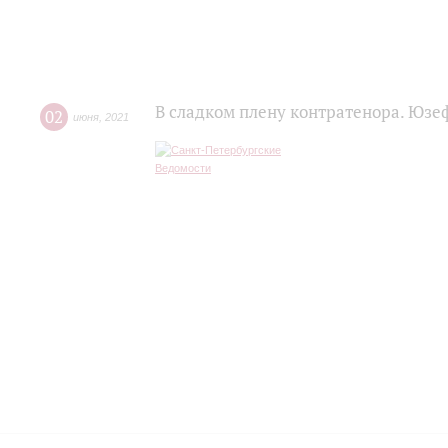
В сладком плену контратенора. Юзе
02
июня
,
2021