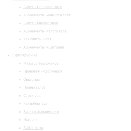
Билеты Большого зала
Абонементы Большого зала
Билеты Малого зала
Абонементы Малого зала
Как купить билет
Абонементы Музитория
О филармонии
Маэстро Темирканов
Правовая информация
Оркестры
Планы залов
Структура
Как добраться
Визит в филармонию
История
Библиотека