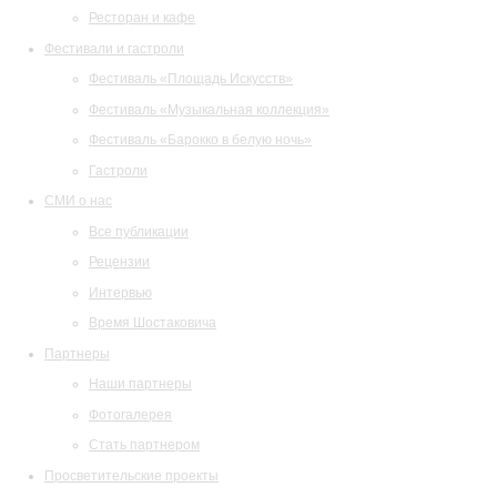
Ресторан и кафе
Фестивали и гастроли
Фестиваль «Площадь Искусств»
Фестиваль «Музыкальная коллекция»
Фестиваль «Барокко в белую ночь»
Гастроли
СМИ о нас
Все публикации
Рецензии
Интервью
Время Шостаковича
Партнеры
Наши партнеры
Фотогалерея
Стать партнером
Просветительские проекты