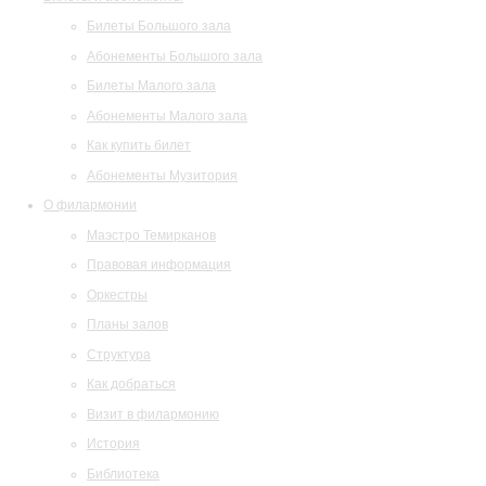
Билеты Большого зала
Абонементы Большого зала
Билеты Малого зала
Абонементы Малого зала
Как купить билет
Абонементы Музитория
О филармонии
Маэстро Темирканов
Правовая информация
Оркестры
Планы залов
Структура
Как добраться
Визит в филармонию
История
Библиотека