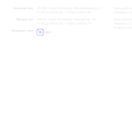
Большой зал:
191186, Санкт-Петербург, Михайловская ул., 2
Часы работы
+7 (812) 240-01-00, +7 (812) 240-01-80
Перерыв с 1
Малый зал:
191011, Санкт-Петербург, Невский пр., 30
Часы работы
+7 (812) 240-01-00, +7 (812) 240-01-70
Перерыв с 1
Вопросы на
Напишите нам:
MAX