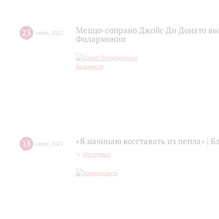
Меццо-сопрано Джойс Ди Донато вы
23
июня
,
2021
Филармонии
«Я начинаю восставать из пепла» | 
18
июня
,
2021
Интервью