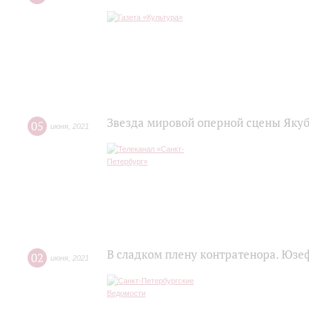
Звезда мировой оперной сцены Яку
05
июня
,
2021
В сладком плену контратенора. Юзе
02
июня
,
2021