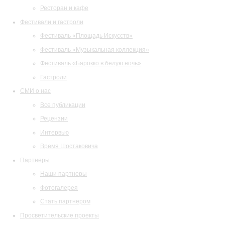
Ресторан и кафе
Фестивали и гастроли
Фестиваль «Площадь Искусств»
Фестиваль «Музыкальная коллекция»
Фестиваль «Барокко в белую ночь»
Гастроли
СМИ о нас
Все публикации
Рецензии
Интервью
Время Шостаковича
Партнеры
Наши партнеры
Фотогалерея
Стать партнером
Просветительские проекты