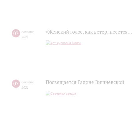
«Женский голос, как ветер, несется…
07
декабря
,
2021
Посвящается Галине Вишневской
07
декабря
,
2021