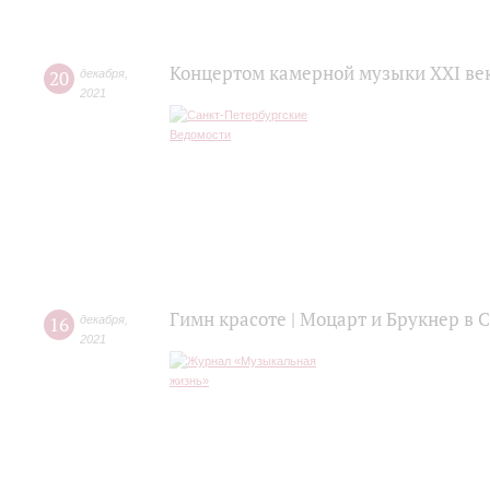
Концертом камерной музыки XXI век
20
декабря
,
2021
Гимн красоте | Моцарт и Брукнер в
16
декабря
,
2021