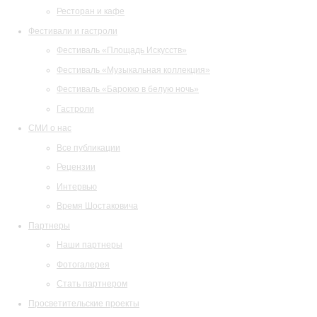
Ресторан и кафе
Фестивали и гастроли
Фестиваль «Площадь Искусств»
Фестиваль «Музыкальная коллекция»
Фестиваль «Барокко в белую ночь»
Гастроли
СМИ о нас
Все публикации
Рецензии
Интервью
Время Шостаковича
Партнеры
Наши партнеры
Фотогалерея
Стать партнером
Просветительские проекты