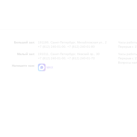
Большой зал:
191186, Санкт-Петербург, Михайловская ул., 2
Часы работы
+7 (812) 240-01-00, +7 (812) 240-01-80
Перерыв с 1
Малый зал:
191011, Санкт-Петербург, Невский пр., 30
Часы работы
+7 (812) 240-01-00, +7 (812) 240-01-70
Перерыв с 1
Вопросы на
Напишите нам:
MAX