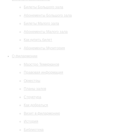
Билеты Большого зала
Абонементы Большого зала
Билеты Малого зала
Абонементы Малого зала
Как купить билет
Абонементы Музитория
О филармонии
Маэстро Темирканов
Правовая информация
Оркестры
Планы залов
Структура
Как добраться
Визит в филармонию
История
Библиотека