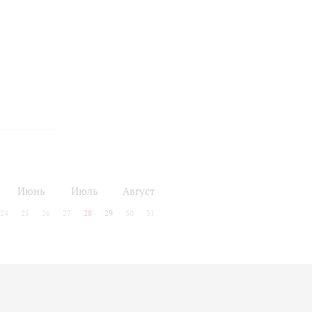
Июнь
Июль
Август
24
25
26
27
28
29
30
31