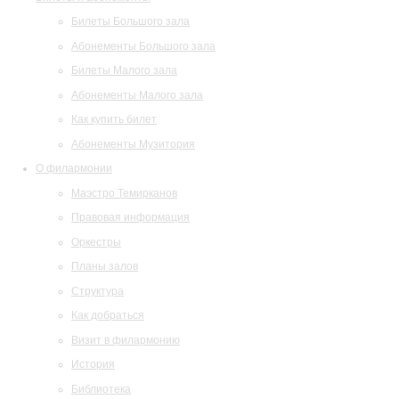
Билеты Большого зала
Абонементы Большого зала
Билеты Малого зала
Абонементы Малого зала
Как купить билет
Абонементы Музитория
О филармонии
Маэстро Темирканов
Правовая информация
Оркестры
Планы залов
Структура
Как добраться
Визит в филармонию
История
Библиотека