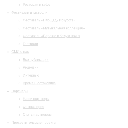
Ресторан и кафе
Фестивали и гастроли
Фестиваль «Площадь Искусств»
Фестиваль «Музыкальная коллекция»
Фестиваль «Барокко в белую ночь»
Гастроли
СМИ о нас
Все публикации
Рецензии
Интервью
Время Шостаковича
Партнеры
Наши партнеры
Фотогалерея
Стать партнером
Просветительские проекты