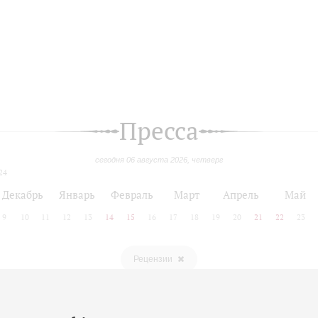
Пресса
сегодня 06 августа 2026, четверг
24
Декабрь
Январь
Февраль
Март
Апрель
Май
9
10
11
12
13
14
15
16
17
18
19
20
21
22
23
Рецензии