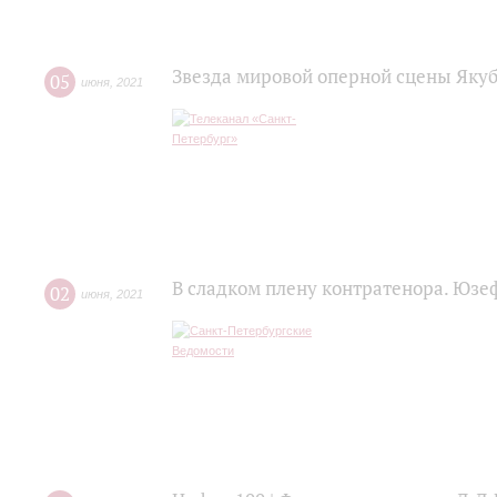
Звезда мировой оперной сцены Яку
05
июня
,
2021
В сладком плену контратенора. Юзе
02
июня
,
2021