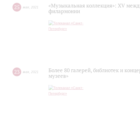
«Музыкальная коллекция»: XV межд
25
мая
,
2021
филармонии
Более 80 галерей, библиотек и конц
23
мая
,
2021
музеев»