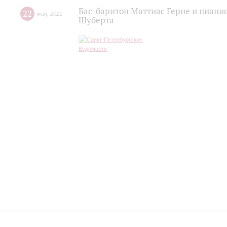
Бас-баритон Маттиас Герне и пиани
22
мая
,
2021
Шуберта