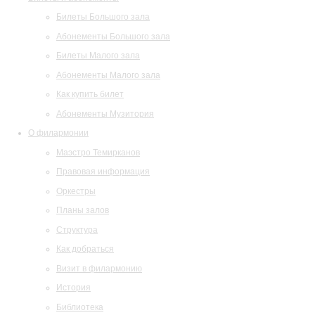
Билеты Большого зала
Абонементы Большого зала
Билеты Малого зала
Абонементы Малого зала
Как купить билет
Абонементы Музитория
О филармонии
Маэстро Темирканов
Правовая информация
Оркестры
Планы залов
Структура
Как добраться
Визит в филармонию
История
Библиотека