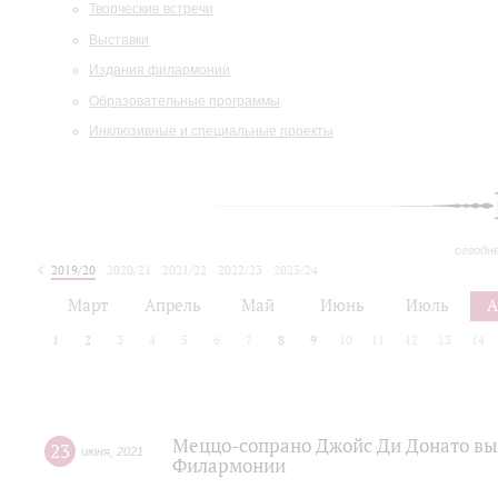
Творческие встречи
Выставки
Издания филармонии
Образовательные программы
Инклюзивные и специальные проекты
сегодн
2019/20
2020/21
2021/22
2022/23
2023/24
2024/25
2025/26
Март
Апрель
Май
Июнь
Июль
А
1
2
3
4
5
6
7
8
9
10
11
12
13
14
Меццо-сопрано Джойс Ди Донато вы
23
июня
,
2021
Филармонии