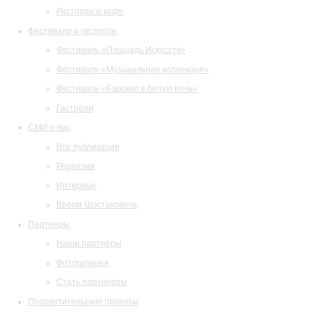
Ресторан и кафе
Фестивали и гастроли
Фестиваль «Площадь Искусств»
Фестиваль «Музыкальная коллекция»
Фестиваль «Барокко в белую ночь»
Гастроли
СМИ о нас
Все публикации
Рецензии
Интервью
Время Шостаковича
Партнеры
Наши партнеры
Фотогалерея
Стать партнером
Просветительские проекты