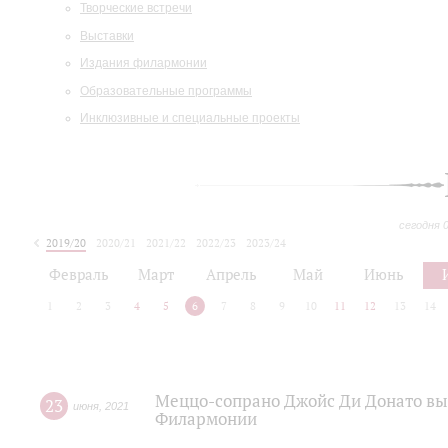
Творческие встречи
Выставки
Издания филармонии
Образовательные программы
Инклюзивные и специальные проекты
сегодня 
2019/20
2020/21
2021/22
2022/23
2023/24
2024/25
2025/26
Февраль
Март
Апрель
Май
Июнь
1
2
3
4
5
6
7
8
9
10
11
12
13
14
Меццо-сопрано Джойс Ди Донато вы
23
июня
,
2021
Филармонии