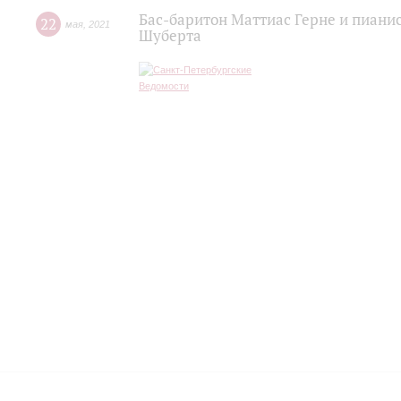
Бас-баритон Маттиас Герне и пиани
22
мая
,
2021
Шуберта