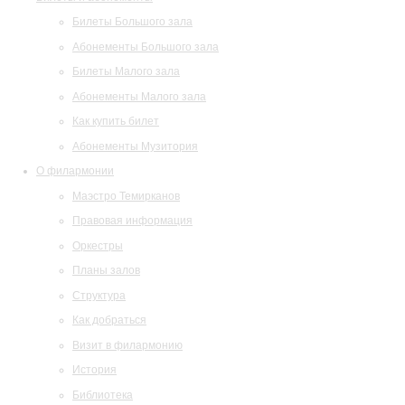
Билеты Большого зала
Абонементы Большого зала
Билеты Малого зала
Абонементы Малого зала
Как купить билет
Абонементы Музитория
О филармонии
Маэстро Темирканов
Правовая информация
Оркестры
Планы залов
Структура
Как добраться
Визит в филармонию
История
Библиотека