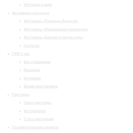
Ресторан и кафе
Фестивали и гастроли
Фестиваль «Площадь Искусств»
Фестиваль «Музыкальная коллекция»
Фестиваль «Барокко в белую ночь»
Гастроли
СМИ о нас
Все публикации
Рецензии
Интервью
Время Шостаковича
Партнеры
Наши партнеры
Фотогалерея
Стать партнером
Просветительские проекты