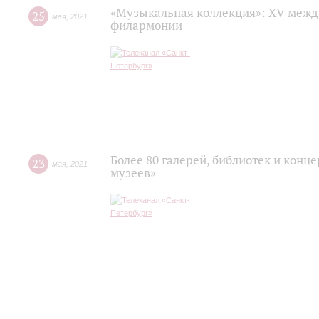
«Музыкальная коллекция»: XV межд
25
мая
,
2021
филармонии
Более 80 галерей, библиотек и конц
23
мая
,
2021
музеев»