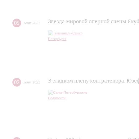
Звезда мировой оперной сцены Яку
05
июня
,
2021
В сладком плену контратенора. Юзе
02
июня
,
2021