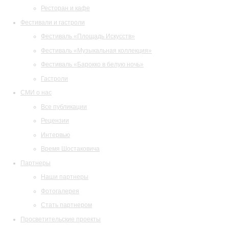
Ресторан и кафе
Фестивали и гастроли
Фестиваль «Площадь Искусств»
Фестиваль «Музыкальная коллекция»
Фестиваль «Барокко в белую ночь»
Гастроли
СМИ о нас
Все публикации
Рецензии
Интервью
Время Шостаковича
Партнеры
Наши партнеры
Фотогалерея
Стать партнером
Просветительские проекты