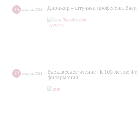
Дирижер – штучная профессия. Васи
25
марта
,
2021
Внеклассное чтение | К 100-летию Ф
17
марта
,
2021
филармонии