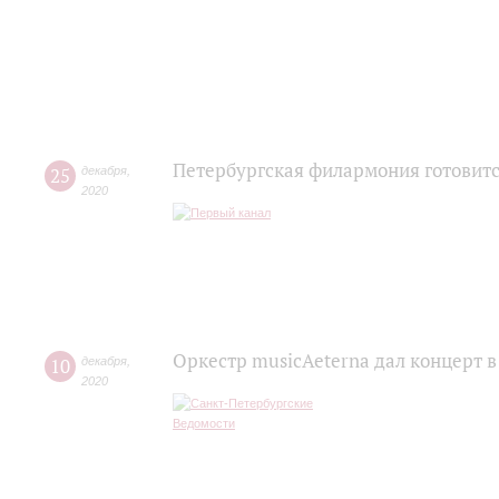
Петербургская филармония готовитс
25
декабря
,
2020
Оркестр musicAeterna дал концерт 
10
декабря
,
2020