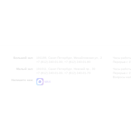
Большой зал:
191186, Санкт-Петербург, Михайловская ул., 2
Часы работы
+7 (812) 240-01-00, +7 (812) 240-01-80
Перерыв с 1
Малый зал:
191011, Санкт-Петербург, Невский пр., 30
Часы работы
+7 (812) 240-01-00, +7 (812) 240-01-70
Перерыв с 1
Вопросы на
Напишите нам:
MAX