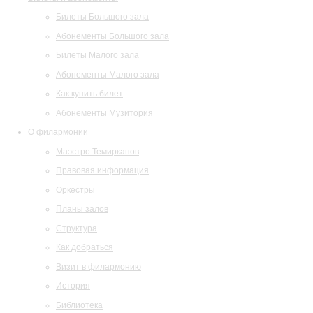
Билеты Большого зала
Абонементы Большого зала
Билеты Малого зала
Абонементы Малого зала
Как купить билет
Абонементы Музитория
О филармонии
Маэстро Темирканов
Правовая информация
Оркестры
Планы залов
Структура
Как добраться
Визит в филармонию
История
Библиотека