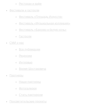
Ресторан и кафе
Фестивали и гастроли
Фестиваль «Площадь Искусств»
Фестиваль «Музыкальная коллекция»
Фестиваль «Барокко в белую ночь»
Гастроли
СМИ о нас
Все публикации
Рецензии
Интервью
Время Шостаковича
Партнеры
Наши партнеры
Фотогалерея
Стать партнером
Просветительские проекты