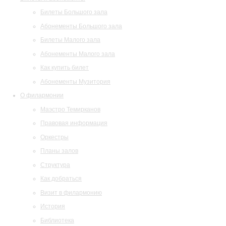
Билеты Большого зала
Абонементы Большого зала
Билеты Малого зала
Абонементы Малого зала
Как купить билет
Абонементы Музитория
О филармонии
Маэстро Темирканов
Правовая информация
Оркестры
Планы залов
Структура
Как добраться
Визит в филармонию
История
Библиотека