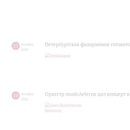
Петербургская филармония готовитс
25
декабря
,
2020
Оркестр musicAeterna дал концерт 
10
декабря
,
2020