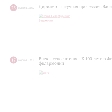
Дирижер – штучная профессия. Васи
25
марта
,
2021
Внеклассное чтение | К 100-летию Ф
17
марта
,
2021
филармонии