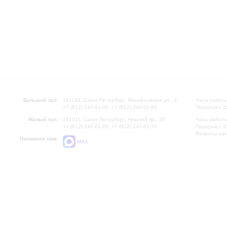
Большой зал:
191186, Санкт-Петербург, Михайловская ул., 2
Часы работы
+7 (812) 240-01-00, +7 (812) 240-01-80
Перерыв с 1
Малый зал:
191011, Санкт-Петербург, Невский пр., 30
Часы работы
+7 (812) 240-01-00, +7 (812) 240-01-70
Перерыв с 1
Вопросы на
Напишите нам:
MAX