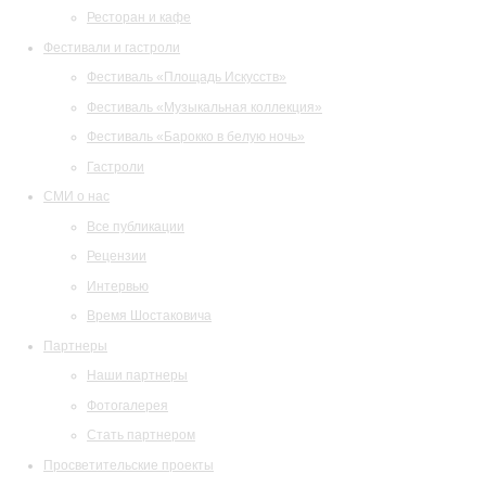
Ресторан и кафе
Фестивали и гастроли
Фестиваль «Площадь Искусств»
Фестиваль «Музыкальная коллекция»
Фестиваль «Барокко в белую ночь»
Гастроли
СМИ о нас
Все публикации
Рецензии
Интервью
Время Шостаковича
Партнеры
Наши партнеры
Фотогалерея
Стать партнером
Просветительские проекты