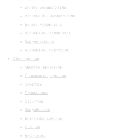
Билеты Большого зала
Абонементы Большого зала
Билеты Малого зала
Абонементы Малого зала
Как купить билет
Абонементы Музитория
О филармонии
Маэстро Темирканов
Правовая информация
Оркестры
Планы залов
Структура
Как добраться
Визит в филармонию
История
Библиотека