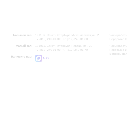
Большой зал:
191186, Санкт-Петербург, Михайловская ул., 2
Часы работы
+7 (812) 240-01-00, +7 (812) 240-01-80
Перерыв с 1
Малый зал:
191011, Санкт-Петербург, Невский пр., 30
Часы работы
+7 (812) 240-01-00, +7 (812) 240-01-70
Перерыв с 1
Вопросы на
Напишите нам:
MAX