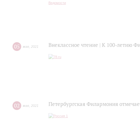
Внеклассное чтение | К 100-летию Ф
05
мая
,
2021
Петербургская Филармония отмечае
02
мая
,
2021