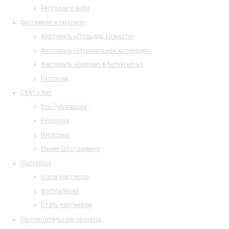
Ресторан и кафе
Фестивали и гастроли
Фестиваль «Площадь Искусств»
Фестиваль «Музыкальная коллекция»
Фестиваль «Барокко в белую ночь»
Гастроли
СМИ о нас
Все публикации
Рецензии
Интервью
Время Шостаковича
Партнеры
Наши партнеры
Фотогалерея
Стать партнером
Просветительские проекты