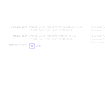
Большой зал:
191186, Санкт-Петербург, Михайловская ул., 2
Часы работы
+7 (812) 240-01-00, +7 (812) 240-01-80
Перерыв с 1
Малый зал:
191011, Санкт-Петербург, Невский пр., 30
Часы работы
+7 (812) 240-01-00, +7 (812) 240-01-70
Перерыв с 1
Вопросы на
Напишите нам:
MAX