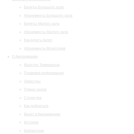
Билеты Большого зала
Абонементы Большого зала
Билеты Малого зала
Абонементы Малого зала
Как купить билет
Абонементы Музитория
О филармонии
Маэстро Темирканов
Правовая информация
Оркестры
Планы залов
Структура
Как добраться
Визит в филармонию
История
Библиотека