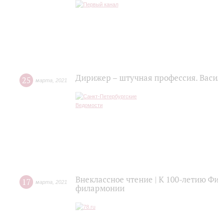
Дирижер – штучная профессия. Васи
25
марта
,
2021
Внеклассное чтение | К 100-летию Ф
17
марта
,
2021
филармонии