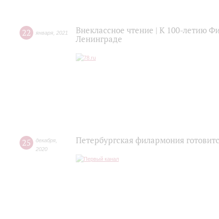
Внеклассное чтение | К 100-летию 
22
января
,
2021
Ленинграде
Петербургская филармония готовитс
25
декабря
,
2020