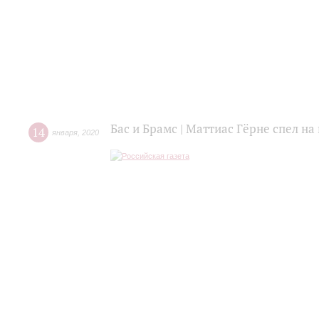
Бас и Брамс | Маттиас Гёрне спел н
14
января
,
2020