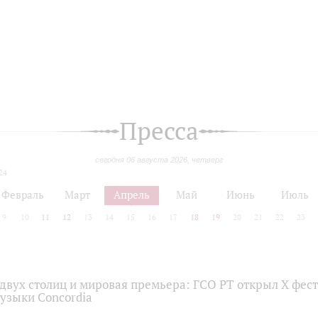
Пресса
сегодня 06 августа 2026, четверг
24
Февраль
Март
Апрель
Май
Июнь
Июль
9
10
11
12
13
14
15
16
17
18
19
20
21
22
23
двух столиц и мировая премьера: ГСО РТ открыл X фес
узыки Concordia