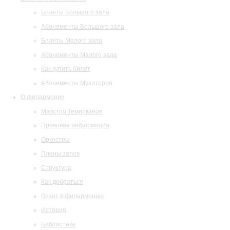
Билеты Большого зала
Абонементы Большого зала
Билеты Малого зала
Абонементы Малого зала
Как купить билет
Абонементы Музитория
О филармонии
Маэстро Темирканов
Правовая информация
Оркестры
Планы залов
Структура
Как добраться
Визит в филармонию
История
Библиотека