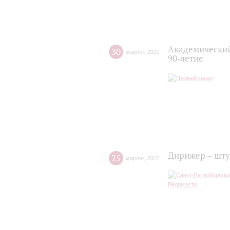
Академический
30
марта
,
2021
90-летие
Дирижер – шту
25
марта
,
2021