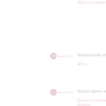
Внеклассное ч
19
апреля
,
2021
Шарль Дютуа в
15
апреля
,
2021