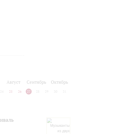
Август
Сентябрь
Октябрь
24
25
26
27
28
29
30
31
тиваль