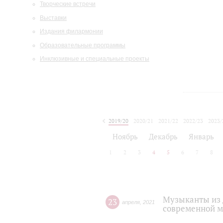
Творческие встречи
Выставки
Издания филармонии
Образовательные программы
Инклюзивные и специальные проекты
2019/20
2020/21
2021/22
2022/23
2023/
2024/25
2025/26
Ноябрь
Декабрь
Январь
1
2
3
4
5
6
7
8
Музыканты из 
23
апреля
,
2021
современной м