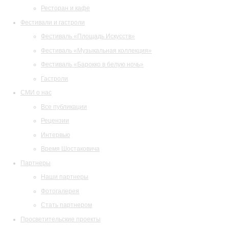
Ресторан и кафе
Фестивали и гастроли
Фестиваль «Площадь Искусств»
Фестиваль «Музыкальная коллекция»
Фестиваль «Барокко в белую ночь»
Гастроли
СМИ о нас
Все публикации
Рецензии
Интервью
Время Шостаковича
Партнеры
Наши партнеры
Фотогалерея
Стать партнером
Просветительские проекты