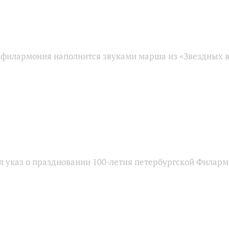
 филармония наполнится звуками марша из «Звездных 
л указ о праздновании 100-летия петербургской Филар