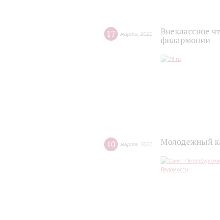
Внеклассное чт
17
марта
,
2021
филармонии
Молодежный ка
10
марта
,
2021