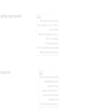
ербугрской
ского