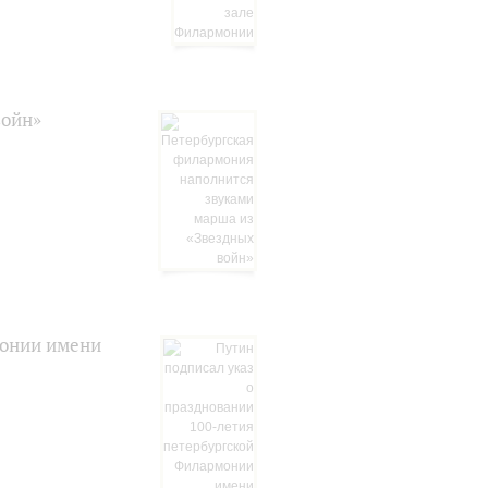
войн»
монии имени