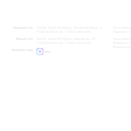
Большой зал:
191186, Санкт-Петербург, Михайловская ул., 2
Часы работы
+7 (812) 240-01-00, +7 (812) 240-01-80
Перерыв с 1
Малый зал:
191011, Санкт-Петербург, Невский пр., 30
Часы работы
+7 (812) 240-01-00, +7 (812) 240-01-70
Перерыв с 1
Вопросы на
Напишите нам:
MAX