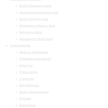
Билеты Большого зала
Абонементы Большого зала
Билеты Малого зала
Абонементы Малого зала
Как купить билет
Абонементы Музитория
О филармонии
Маэстро Темирканов
Правовая информация
Оркестры
Планы залов
Структура
Как добраться
Визит в филармонию
История
Библиотека