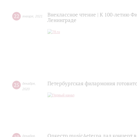
Внеклассное чтение | К 100-летию 
22
января
,
2021
Ленинграде
Петербургская филармония готовитс
25
декабря
,
2020
Оркестр musicAeterna дал концерт 
декабря
,