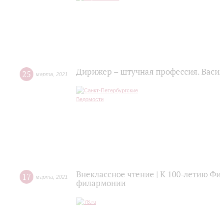
Дирижер – штучная профессия. Васи
25
марта
,
2021
Внеклассное чтение | К 100-летию Ф
17
марта
,
2021
филармонии