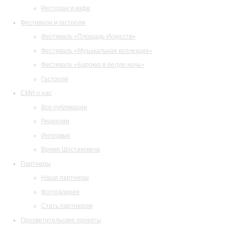
Ресторан и кафе
Фестивали и гастроли
Фестиваль «Площадь Искусств»
Фестиваль «Музыкальная коллекция»
Фестиваль «Барокко в белую ночь»
Гастроли
СМИ о нас
Все публикации
Рецензии
Интервью
Время Шостаковича
Партнеры
Наши партнеры
Фотогалерея
Стать партнером
Просветительские проекты