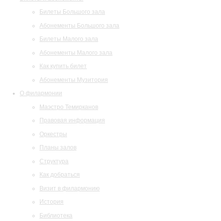
Билеты Большого зала
Абонементы Большого зала
Билеты Малого зала
Абонементы Малого зала
Как купить билет
Абонементы Музитория
О филармонии
Маэстро Темирканов
Правовая информация
Оркестры
Планы залов
Структура
Как добраться
Визит в филармонию
История
Библиотека