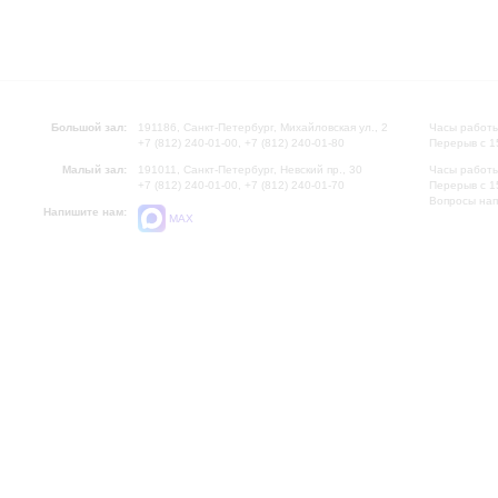
Большой зал:
191186, Санкт-Петербург, Михайловская ул., 2
Часы работы
+7 (812) 240-01-00, +7 (812) 240-01-80
Перерыв с 1
Малый зал:
191011, Санкт-Петербург, Невский пр., 30
Часы работы
+7 (812) 240-01-00, +7 (812) 240-01-70
Перерыв с 1
Вопросы на
Напишите нам:
MAX