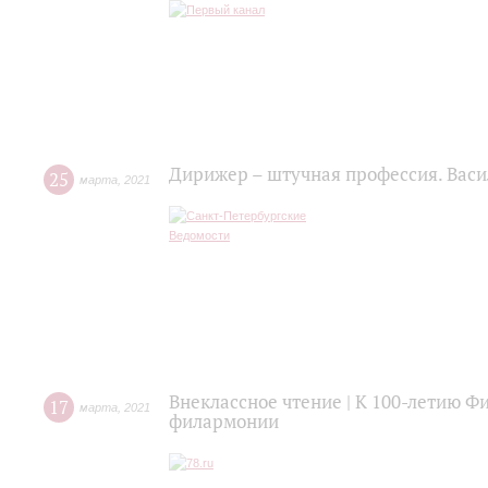
Дирижер – штучная профессия. Васи
25
марта
,
2021
Внеклассное чтение | К 100-летию Ф
17
марта
,
2021
филармонии