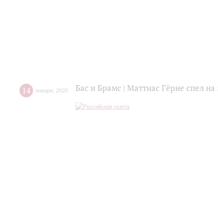
Бас и Брамс | Маттиас Гёрне спел н
14
января
,
2020