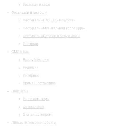
Ресторан и кафе
Фестивали и гастроли
Фестиваль «Площадь Искусств»
Фестиваль «Музыкальная коллекция»
Фестиваль «Барокко в белую ночь»
Гастроли
СМИ о нас
Все публикации
Рецензии
Интервью
Время Шостаковича
Партнеры
Наши партнеры
Фотогалерея
Стать партнером
Просветительские проекты