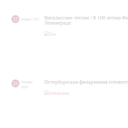
Внеклассное чтение | К 100-летию 
22
января
,
2021
Ленинграде
Петербургская филармония готовитс
25
декабря
,
2020