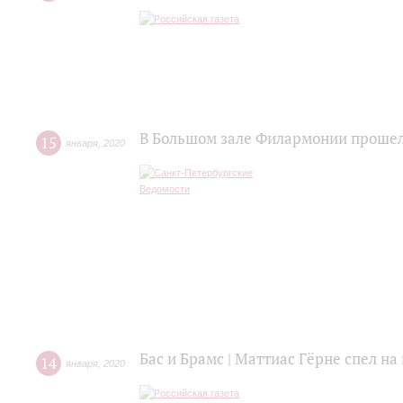
В Большом зале Филармонии прошел
15
января
,
2020
Бас и Брамс | Маттиас Гёрне спел н
14
января
,
2020