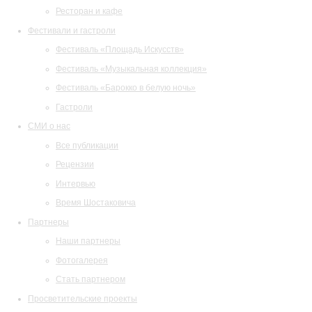
Ресторан и кафе
Фестивали и гастроли
Фестиваль «Площадь Искусств»
Фестиваль «Музыкальная коллекция»
Фестиваль «Барокко в белую ночь»
Гастроли
СМИ о нас
Все публикации
Рецензии
Интервью
Время Шостаковича
Партнеры
Наши партнеры
Фотогалерея
Стать партнером
Просветительские проекты