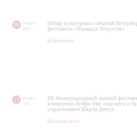
Обзор культурных событий Петербур
20
декабря
,
фестиваль «Площадь Искусств»
2019
XX Международный зимний фестивал
17
декабря
,
концертом Лейфа Ове Андснеса и За
2019
управлением Шарля Дютуа