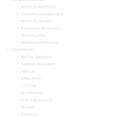
Билеты Большого зала
Абонементы Большого зала
Билеты Малого зала
Абонементы Малого зала
Как купить билет
Абонементы Музитория
О филармонии
Маэстро Темирканов
Правовая информация
Оркестры
Планы залов
Структура
Как добраться
Визит в филармонию
История
Библиотека