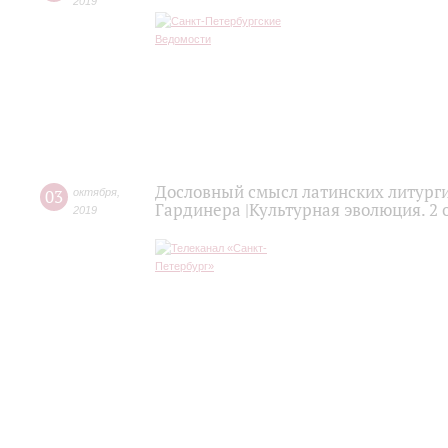
2019
Дословный смысл латинских литурги
03
октября
,
Гардинера |Культурная эволюция. 2 
2019