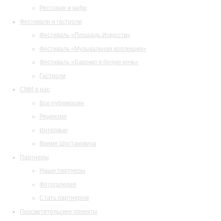
Ресторан и кафе
Фестивали и гастроли
Фестиваль «Площадь Искусств»
Фестиваль «Музыкальная коллекция»
Фестиваль «Барокко в белую ночь»
Гастроли
СМИ о нас
Все публикации
Рецензии
Интервью
Время Шостаковича
Партнеры
Наши партнеры
Фотогалерея
Стать партнером
Просветительские проекты