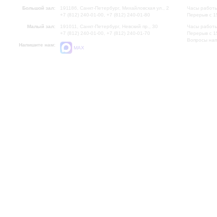
Большой зал:
191186, Санкт-Петербург, Михайловская ул., 2
Часы работы
+7 (812) 240-01-00, +7 (812) 240-01-80
Перерыв с 1
Малый зал:
191011, Санкт-Петербург, Невский пр., 30
Часы работы
+7 (812) 240-01-00, +7 (812) 240-01-70
Перерыв с 1
Вопросы на
Напишите нам:
MAX