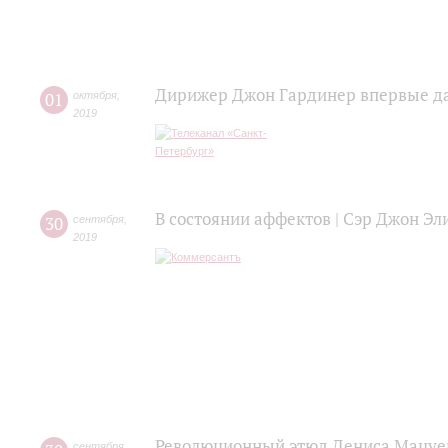
Дирижер Джон Гардинер впервые да
01
октября
,
2019
В состоянии аффектов | Сэр Джон Эл
30
сентября
,
2019
Революционный этюд Дениса Мацуева
сентября
,