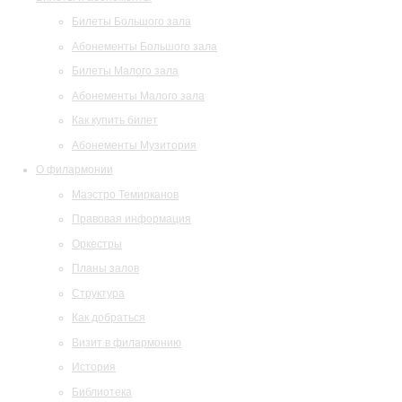
Билеты Большого зала
Абонементы Большого зала
Билеты Малого зала
Абонементы Малого зала
Как купить билет
Абонементы Музитория
О филармонии
Маэстро Темирканов
Правовая информация
Оркестры
Планы залов
Структура
Как добраться
Визит в филармонию
История
Библиотека