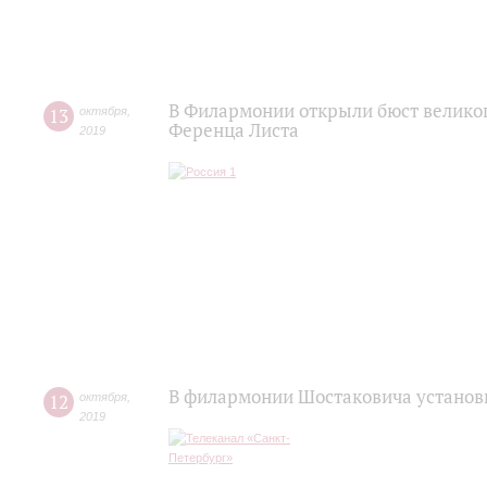
В Филармонии открыли бюст великог
13
октября
,
Ференца Листа
2019
В филармонии Шостаковича установ
12
октября
,
2019