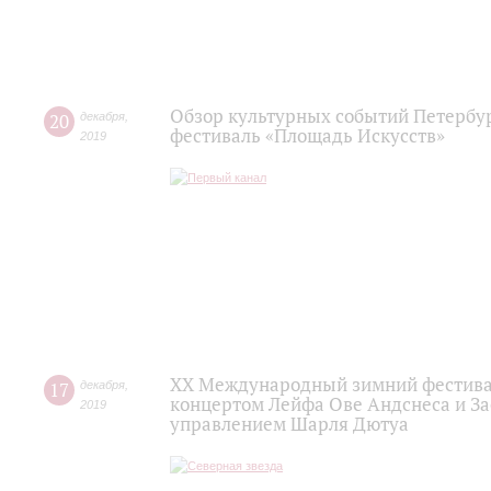
Обзор культурных событий Петербур
20
декабря
,
фестиваль «Площадь Искусств»
2019
XX Международный зимний фестивал
17
декабря
,
концертом Лейфа Ове Андснеса и За
2019
управлением Шарля Дютуа