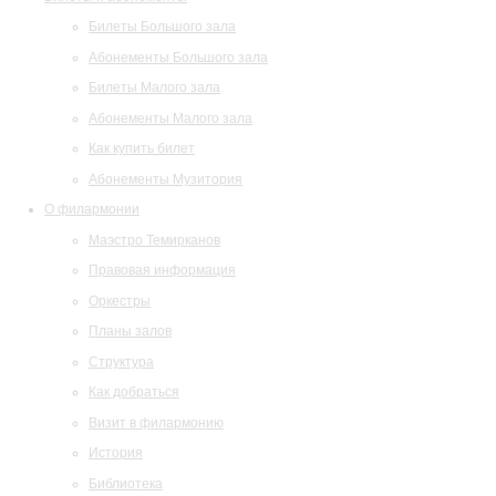
Билеты Большого зала
Абонементы Большого зала
Билеты Малого зала
Абонементы Малого зала
Как купить билет
Абонементы Музитория
О филармонии
Маэстро Темирканов
Правовая информация
Оркестры
Планы залов
Структура
Как добраться
Визит в филармонию
История
Библиотека