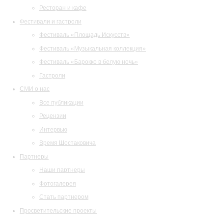
Ресторан и кафе
Фестивали и гастроли
Фестиваль «Площадь Искусств»
Фестиваль «Музыкальная коллекция»
Фестиваль «Барокко в белую ночь»
Гастроли
СМИ о нас
Все публикации
Рецензии
Интервью
Время Шостаковича
Партнеры
Наши партнеры
Фотогалерея
Стать партнером
Просветительские проекты