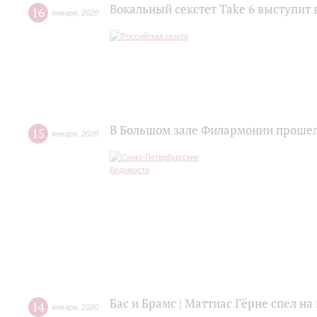
Вокальный секстет Take 6 выступит 
16
января
,
2020
В Большом зале Филармонии прошел
15
января
,
2020
Бас и Брамс | Маттиас Гёрне спел н
14
января
,
2020