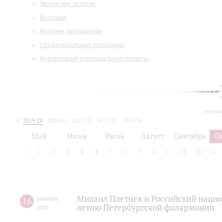
Творческие встречи
Выставки
Издания филармонии
Образовательные программы
Инклюзивные и специальные проекты
сегодн
2019/20
2020/21
2021/22
2022/23
2023/24
2024/25
2025/26
Май
Июнь
Июль
Август
Сентябрь
О
1
2
3
4
5
6
7
8
9
10
11
12
13
14
Михаил Плетнев и Российский нацио
16
октября
,
летию Петербургской филармонии
2020