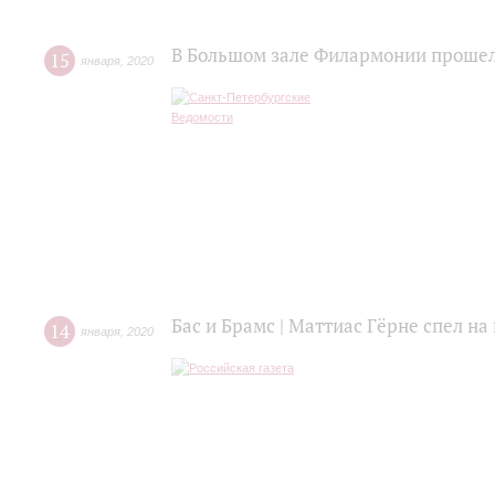
В Большом зале Филармонии прошел
15
января
,
2020
Бас и Брамс | Маттиас Гёрне спел н
14
января
,
2020