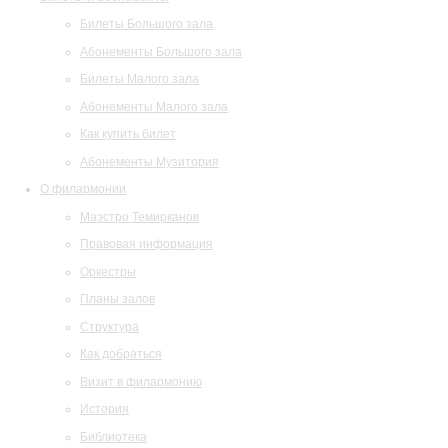
Билеты Большого зала
Абонементы Большого зала
Билеты Малого зала
Абонементы Малого зала
Как купить билет
Абонементы Музитория
О филармонии
Маэстро Темирканов
Правовая информация
Оркестры
Планы залов
Структура
Как добраться
Визит в филармонию
История
Библиотека