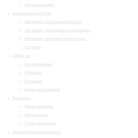
Ресторан и кафе
Фестивали и гастроли
Фестиваль «Площадь Искусств»
Фестиваль «Музыкальная коллекция»
Фестиваль «Барокко в белую ночь»
Гастроли
СМИ о нас
Все публикации
Рецензии
Интервью
Время Шостаковича
Партнеры
Наши партнеры
Фотогалерея
Стать партнером
Просветительские проекты