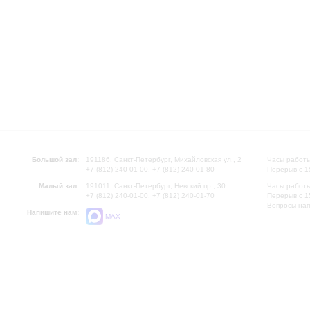
Большой зал:
191186, Санкт-Петербург, Михайловская ул., 2
Часы работы
+7 (812) 240-01-00, +7 (812) 240-01-80
Перерыв с 1
Малый зал:
191011, Санкт-Петербург, Невский пр., 30
Часы работы
+7 (812) 240-01-00, +7 (812) 240-01-70
Перерыв с 1
Вопросы на
Напишите нам:
MAX