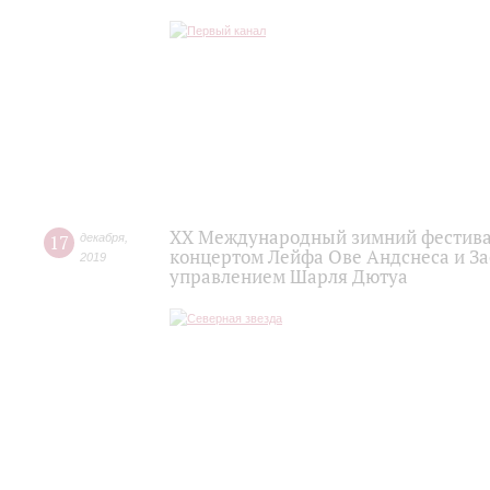
XX Международный зимний фестивал
17
декабря
,
концертом Лейфа Ове Андснеса и За
2019
управлением Шарля Дютуа