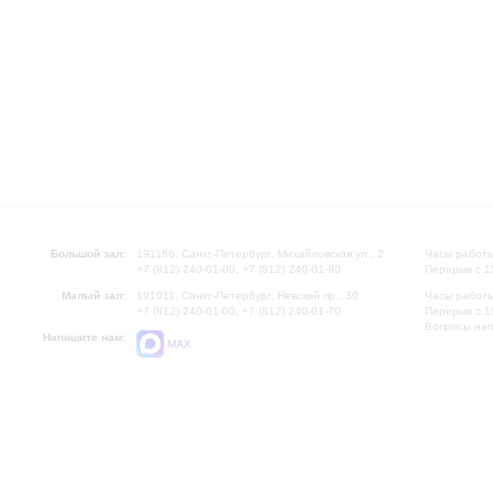
Большой зал:
191186, Санкт-Петербург, Михайловская ул., 2
Часы работы
+7 (812) 240-01-00, +7 (812) 240-01-80
Перерыв с 1
Малый зал:
191011, Санкт-Петербург, Невский пр., 30
Часы работы
+7 (812) 240-01-00, +7 (812) 240-01-70
Перерыв с 1
Вопросы на
Напишите нам:
MAX