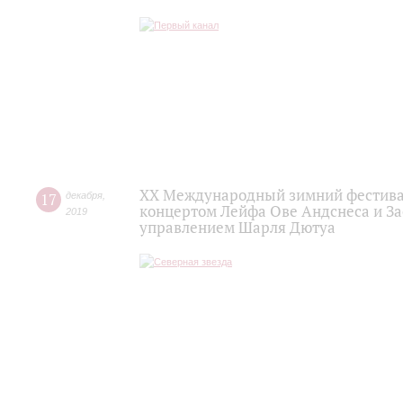
XX Международный зимний фестивал
17
декабря
,
концертом Лейфа Ове Андснеса и За
2019
управлением Шарля Дютуа