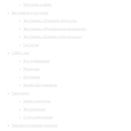
Ресторан и кафе
Фестивали и гастроли
Фестиваль «Площадь Искусств»
Фестиваль «Музыкальная коллекция»
Фестиваль «Барокко в белую ночь»
Гастроли
СМИ о нас
Все публикации
Рецензии
Интервью
Время Шостаковича
Партнеры
Наши партнеры
Фотогалерея
Стать партнером
Просветительские проекты