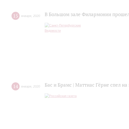
В Большом зале Филармонии прошел
15
января
,
2020
Бас и Брамс | Маттиас Гёрне спел н
14
января
,
2020