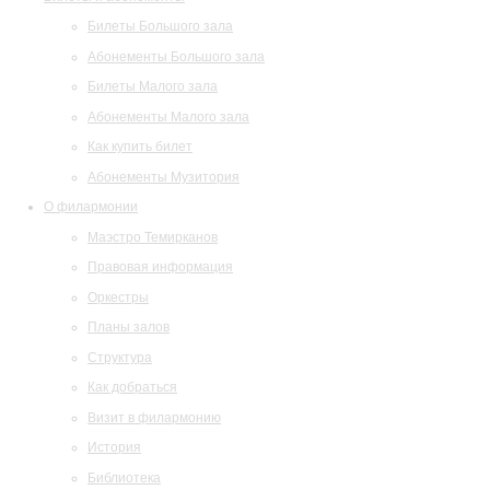
Билеты Большого зала
Абонементы Большого зала
Билеты Малого зала
Абонементы Малого зала
Как купить билет
Абонементы Музитория
О филармонии
Маэстро Темирканов
Правовая информация
Оркестры
Планы залов
Структура
Как добраться
Визит в филармонию
История
Библиотека