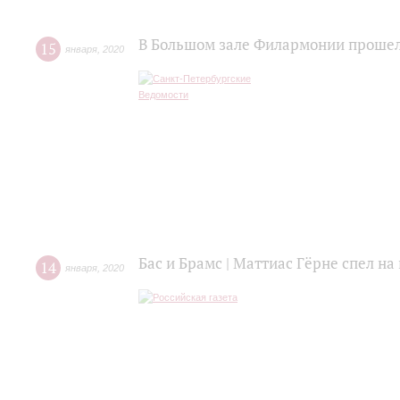
В Большом зале Филармонии прошел
15
января
,
2020
Бас и Брамс | Маттиас Гёрне спел н
14
января
,
2020