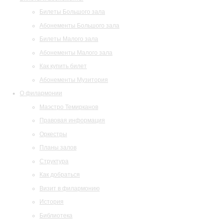
Билеты Большого зала
Абонементы Большого зала
Билеты Малого зала
Абонементы Малого зала
Как купить билет
Абонементы Музитория
О филармонии
Маэстро Темирканов
Правовая информация
Оркестры
Планы залов
Структура
Как добраться
Визит в филармонию
История
Библиотека