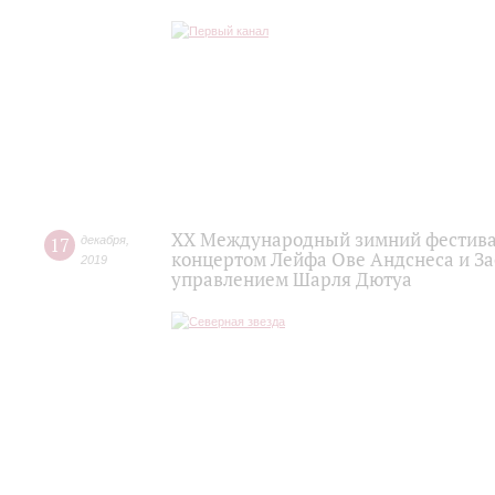
XX Международный зимний фестивал
17
декабря
,
концертом Лейфа Ове Андснеса и За
2019
управлением Шарля Дютуа