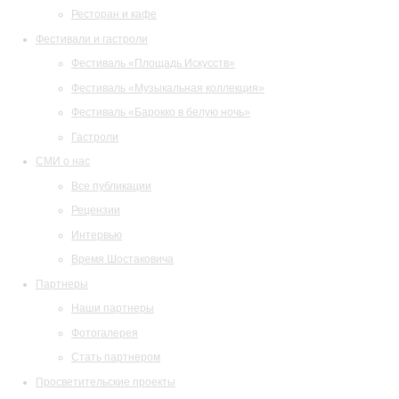
Ресторан и кафе
Фестивали и гастроли
Фестиваль «Площадь Искусств»
Фестиваль «Музыкальная коллекция»
Фестиваль «Барокко в белую ночь»
Гастроли
СМИ о нас
Все публикации
Рецензии
Интервью
Время Шостаковича
Партнеры
Наши партнеры
Фотогалерея
Стать партнером
Просветительские проекты