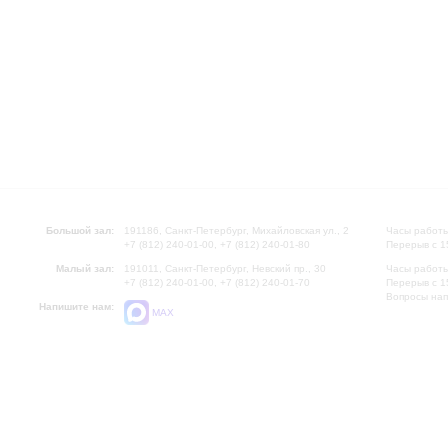
Большой зал:
191186, Санкт-Петербург, Михайловская ул., 2
Часы работы
+7 (812) 240-01-00, +7 (812) 240-01-80
Перерыв с 1
Малый зал:
191011, Санкт-Петербург, Невский пр., 30
Часы работы
+7 (812) 240-01-00, +7 (812) 240-01-70
Перерыв с 1
Вопросы на
Напишите нам:
MAX