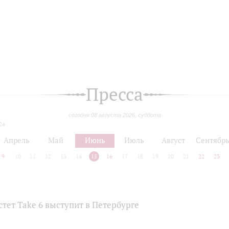
Пресса
сегодня 08 августа 2026, суббота
24
Апрель
Май
Июнь
Июль
Август
Сентябр
9
10
11
12
13
14
15
16
17
18
19
20
21
22
23
тет Take 6 выступит в Петербурге