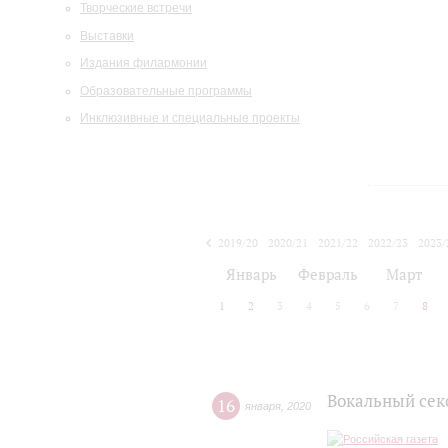
Творческие встречи
Выставки
Издания филармонии
Образовательные программы
Инклюзивные и специальные проекты
2019/20
2020/21
2021/22
2022/23
2023/
2024/25
2025/26
Январь
Февраль
Март
1
2
3
4
5
6
7
8
Вокальный секс
16
января
,
2020