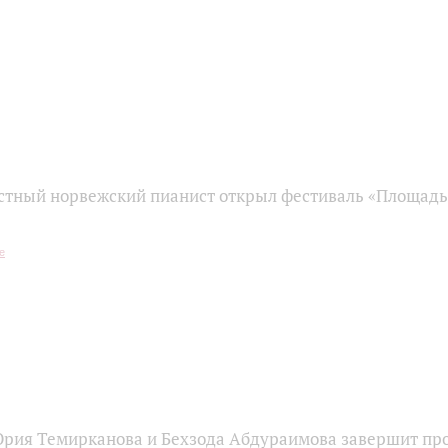
стный норвежский пианист открыл фестиваль «Площадь 
рия Темирканова и Бехзода Абдураимова завершит пр