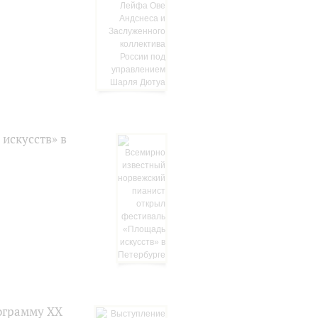
искусств» в
ограмму XX