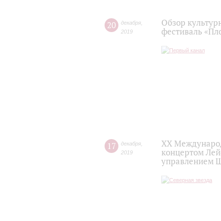
Обзор культур
20
декабря
,
фестиваль «Пл
2019
XX Международ
17
декабря
,
концертом Лей
2019
управлением 