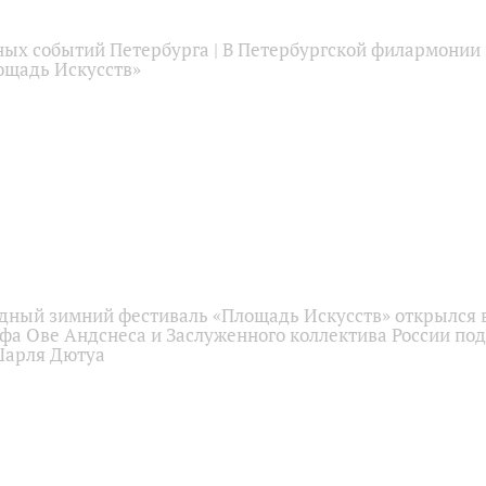
ных событий Петербурга | В Петербургской филармонии
ощадь Искусств»
ный зимний фестиваль «Площадь Искусств» открылся 
фа Ове Андснеса и Заслуженного коллектива России под
Шарля Дютуа