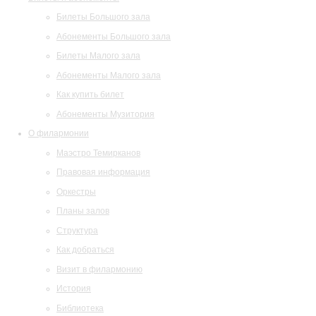
Билеты Большого зала
Абонементы Большого зала
Билеты Малого зала
Абонементы Малого зала
Как купить билет
Абонементы Музитория
О филармонии
Маэстро Темирканов
Правовая информация
Оркестры
Планы залов
Структура
Как добраться
Визит в филармонию
История
Библиотека