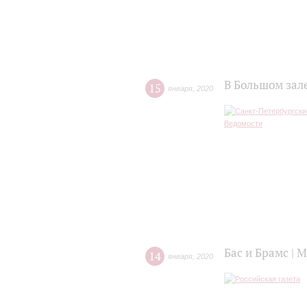
В Большом зал
15
января
,
2020
Бас и Брамс | 
14
января
,
2020