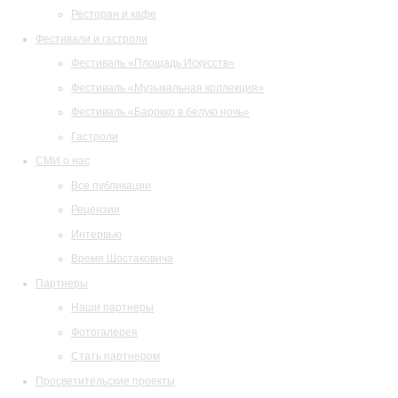
Ресторан и кафе
Фестивали и гастроли
Фестиваль «Площадь Искусств»
Фестиваль «Музыкальная коллекция»
Фестиваль «Барокко в белую ночь»
Гастроли
СМИ о нас
Все публикации
Рецензии
Интервью
Время Шостаковича
Партнеры
Наши партнеры
Фотогалерея
Стать партнером
Просветительские проекты