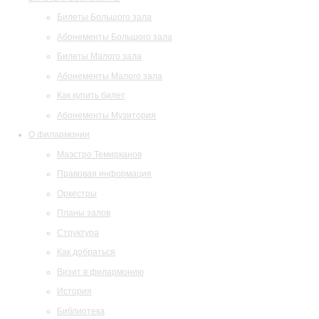
Билеты Большого зала
Абонементы Большого зала
Билеты Малого зала
Абонементы Малого зала
Как купить билет
Абонементы Музитория
О филармонии
Маэстро Темирканов
Правовая информация
Оркестры
Планы залов
Структура
Как добраться
Визит в филармонию
История
Библиотека