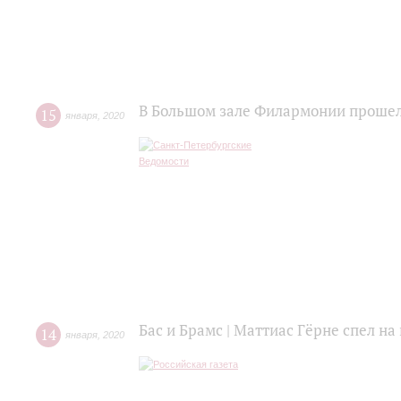
В Большом зале Филармонии прошел
15
января
,
2020
Бас и Брамс | Маттиас Гёрне спел н
14
января
,
2020