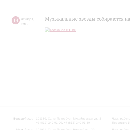
Музыкальные звезды собираются на
14
декабря
,
2019
Большой зал:
191186, Санкт-Петербург, Михайловская ул., 2
Часы работы
+7 (812) 240-01-00, +7 (812) 240-01-80
Перерыв с 1
Малый зал:
191011, Санкт-Петербург, Невский пр., 30
Часы работы