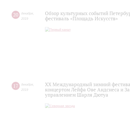
Обзор культурных событий Петербур
20
декабря
,
фестиваль «Площадь Искусств»
2019
XX Международный зимний фестивал
17
декабря
,
концертом Лейфа Ове Андснеса и За
2019
управлением Шарля Дютуа