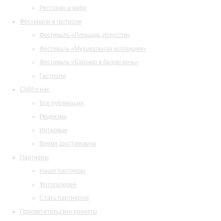
Ресторан и кафе
Фестивали и гастроли
Фестиваль «Площадь Искусств»
Фестиваль «Музыкальная коллекция»
Фестиваль «Барокко в белую ночь»
Гастроли
СМИ о нас
Все публикации
Рецензии
Интервью
Время Шостаковича
Партнеры
Наши партнеры
Фотогалерея
Стать партнером
Просветительские проекты