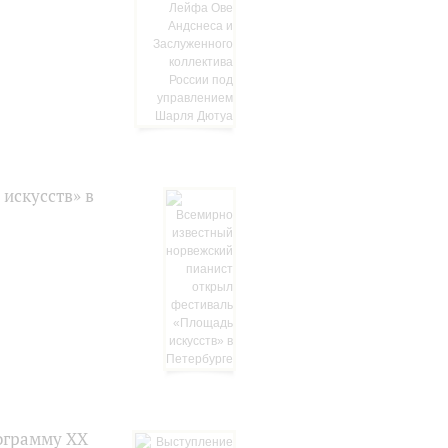
искусств» в
ограмму XX