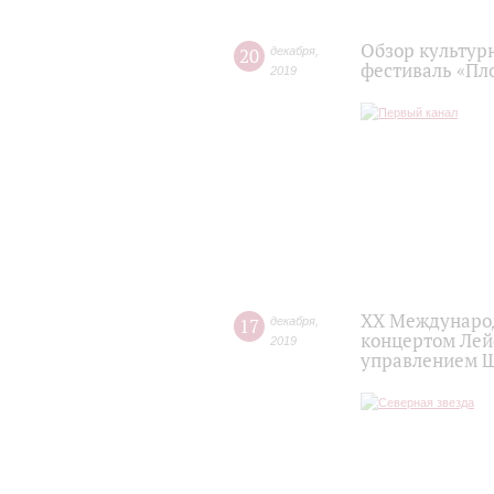
Обзор культур
20
декабря
,
фестиваль «Пл
2019
XX Международ
17
декабря
,
концертом Лей
2019
управлением 