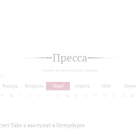
Пресса
сегодня 06 августа 2026, четверг
24
Январь
Февраль
Март
Апрель
Май
Июнь
9
10
11
12
13
14
15
16
17
18
19
20
21
22
23
тет Take 6 выступит в Петербурге