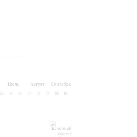
Июль
Август
Сентябрь
24
25
26
27
28
29
30
31