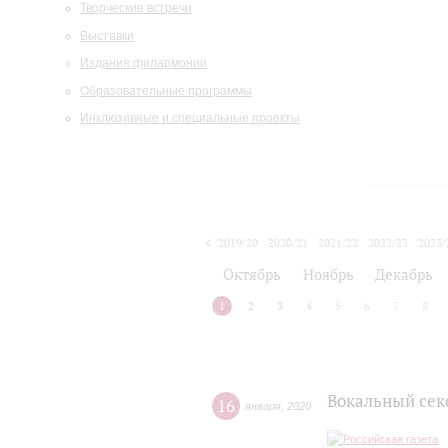
Творческие встречи
Выставки
Издания филармонии
Образовательные программы
Инклюзивные и специальные проекты
2019/20
2020/21
2021/22
2022/23
2023/
2024/25
2025/26
Октябрь
Ноябрь
Декабрь
1
2
3
4
5
6
7
8
Вокальный секс
16
января
,
2020