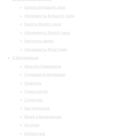
Билеты Большого зала
Абонементы Большого зала
Билеты Малого зала
Абонементы Малого зала
Как купить билет
Абонементы Музитория
О филармонии
Маэстро Темирканов
Правовая информация
Оркестры
Планы залов
Структура
Как добраться
Визит в филармонию
История
Библиотека