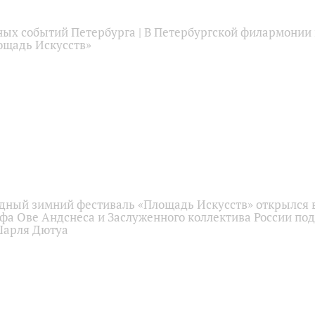
ных событий Петербурга | В Петербургской филармонии
ощадь Искусств»
ный зимний фестиваль «Площадь Искусств» открылся 
фа Ове Андснеса и Заслуженного коллектива России под
Шарля Дютуа