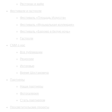
Ресторан и кафе
Фестивали и гастроли
Фестиваль «Площадь Искусств»
Фестиваль «Музыкальная коллекция»
Фестиваль «Барокко в белую ночь»
Гастроли
СМИ о нас
Все публикации
Рецензии
Интервью
Время Шостаковича
Партнеры
Наши партнеры
Фотогалерея
Стать партнером
Просветительские проекты