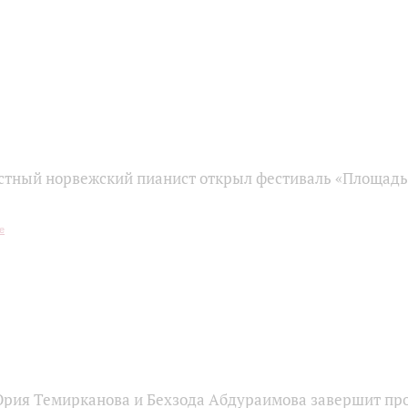
стный норвежский пианист открыл фестиваль «Площадь 
рия Темирканова и Бехзода Абдураимова завершит пр