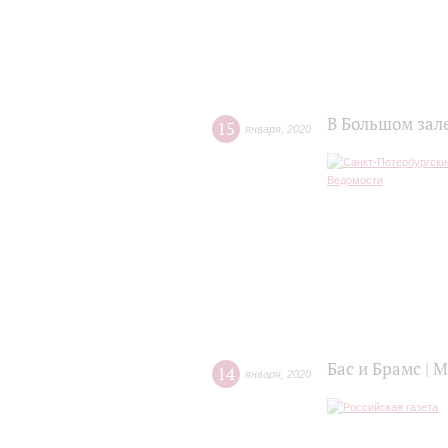
В Большом зал
15
января
,
2020
Бас и Брамс | 
14
января
,
2020