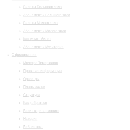
Билеты Большого зала
Абонементы Большого зала
Билеты Малого зала
Абонементы Малого зала
Как купить билет
Абонементы Музитория
О филармонии
Маэстро Темирканов
Правовая информация
Оркестры
Планы залов
Структура
Как добраться
Визит в филармонию
История
Библиотека