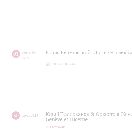
Борис Березовский: «Если человек та
01
сентября
,
2018
Юрий Темирканов & Оркестр в Женеве
30
июля
,
2018
Genève et Lucerne
гастроли