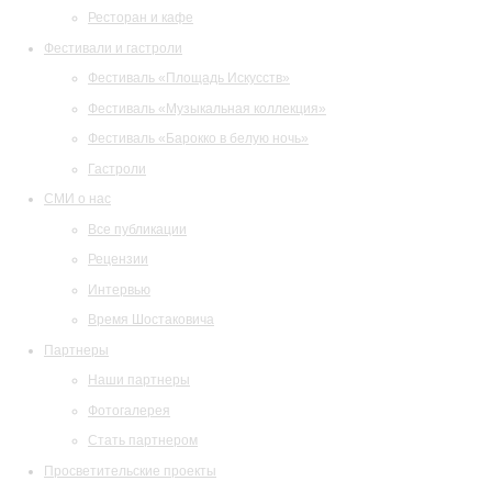
Ресторан и кафе
Фестивали и гастроли
Фестиваль «Площадь Искусств»
Фестиваль «Музыкальная коллекция»
Фестиваль «Барокко в белую ночь»
Гастроли
СМИ о нас
Все публикации
Рецензии
Интервью
Время Шостаковича
Партнеры
Наши партнеры
Фотогалерея
Стать партнером
Просветительские проекты