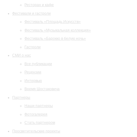
Ресторан и кафе
Фестивали и гастроли
Фестиваль «Площадь Искусств»
Фестиваль «Музыкальная коллекция»
Фестиваль «Барокко в белую ночь»
Гастроли
СМИ о нас
Все публикации
Рецензии
Интервью
Время Шостаковича
Партнеры
Наши партнеры
Фотогалерея
Стать партнером
Просветительские проекты