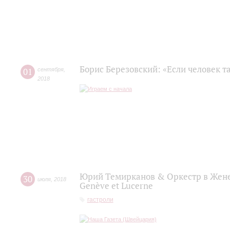
Борис Березовский: «Если человек та
01
сентября
,
2018
Юрий Темирканов & Оркестр в Женеве
30
июля
,
2018
Genève et Lucerne
гастроли