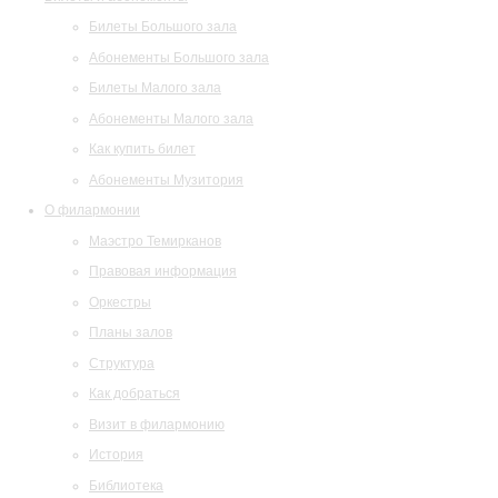
Билеты Большого зала
Абонементы Большого зала
Билеты Малого зала
Абонементы Малого зала
Как купить билет
Абонементы Музитория
О филармонии
Маэстро Темирканов
Правовая информация
Оркестры
Планы залов
Структура
Как добраться
Визит в филармонию
История
Библиотека