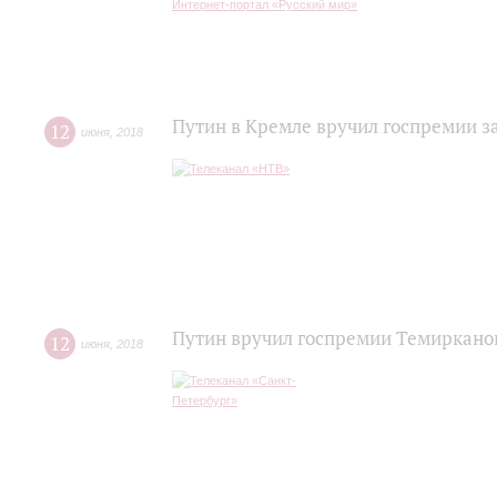
Интернет-портал «Русский мир»
Путин в Кремле вручил госпремии 
12
июня
,
2018
Путин вручил госпремии Темиркано
12
июня
,
2018