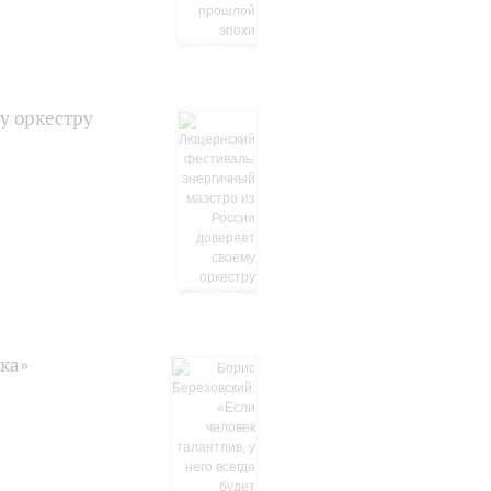
у оркестру
ика»