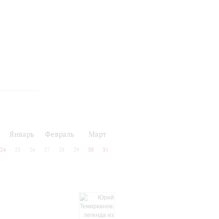
Январь
Февраль
Март
24
25
26
27
28
29
30
31