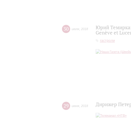
Юрий Темиркано
30
июля
,
2018
Genève et Luce
гастроли
Дирижер Петер
29
июня
,
2018