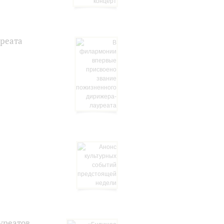
реата
уреатов