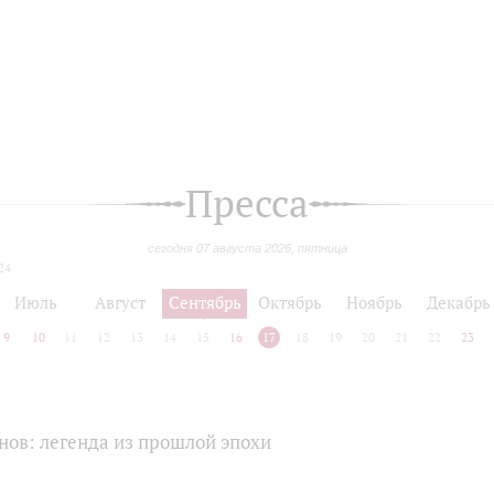
Пресса
сегодня 07 августа 2026, пятница
24
Июль
Август
Сентябрь
Октябрь
Ноябрь
Декабрь
9
10
11
12
13
14
15
16
17
18
19
20
21
22
23
ов: легенда из прошлой эпохи