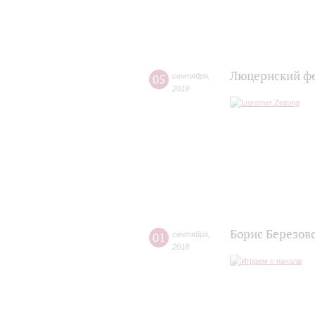
Люцернский фе
05
сентября
,
2018
Борис Березовс
01
сентября
,
2018