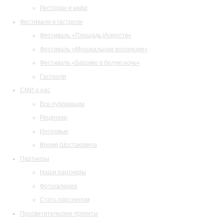
Ресторан и кафе
Фестивали и гастроли
Фестиваль «Площадь Искусств»
Фестиваль «Музыкальная коллекция»
Фестиваль «Барокко в белую ночь»
Гастроли
СМИ о нас
Все публикации
Рецензии
Интервью
Время Шостаковича
Партнеры
Наши партнеры
Фотогалерея
Стать партнером
Просветительские проекты