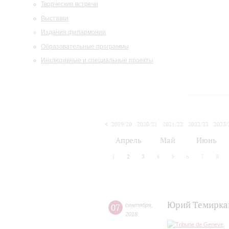
Творческие встречи
Выставки
Издания филармонии
Образовательные программы
Инклюзивные и специальные проекты
2019/20
2020/21
2021/22
2022/23
2023/
2024/25
2025/26
Апрель
Май
Июнь
1
2
3
4
5
6
7
8
Юрий Темиркан
07
сентября
,
2018