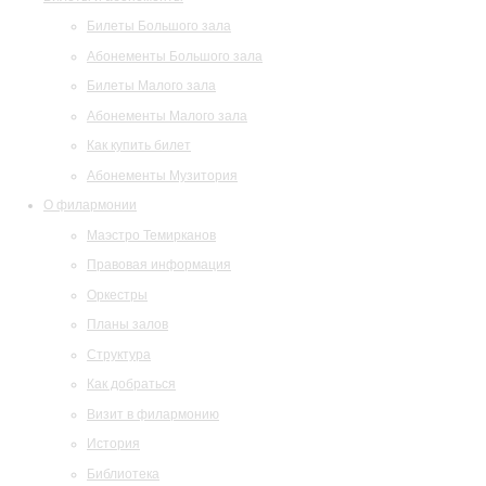
Билеты Большого зала
Абонементы Большого зала
Билеты Малого зала
Абонементы Малого зала
Как купить билет
Абонементы Музитория
О филармонии
Маэстро Темирканов
Правовая информация
Оркестры
Планы залов
Структура
Как добраться
Визит в филармонию
История
Библиотека