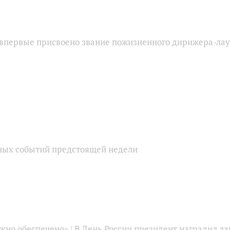
впервые присвоено звание пожизненного дирижера-лау
ных событий предстоящей недели
но обеспечено» | В День России президент наградил ла