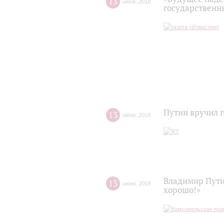
13
июня
,
2018
государственн
Путин вручил 
13
июня
,
2018
Владимир Путин
13
июня
,
2018
хорошо!»