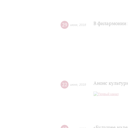
В филармонии 
29
июня
,
2018
Анонс культур
22
июня
,
2018
«Будущее надеж