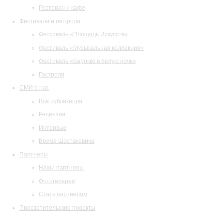
Ресторан и кафе
Фестивали и гастроли
Фестиваль «Площадь Искусств»
Фестиваль «Музыкальная коллекция»
Фестиваль «Барокко в белую ночь»
Гастроли
СМИ о нас
Все публикации
Рецензии
Интервью
Время Шостаковича
Партнеры
Наши партнеры
Фотогалерея
Стать партнером
Просветительские проекты