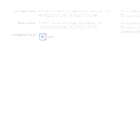
Большой зал:
191186, Санкт-Петербург, Михайловская ул., 2
Часы работы
+7 (812) 240-01-00, +7 (812) 240-01-80
Перерыв с 1
Малый зал:
191011, Санкт-Петербург, Невский пр., 30
Часы работы
+7 (812) 240-01-00, +7 (812) 240-01-70
Перерыв с 1
Вопросы на
Напишите нам:
MAX