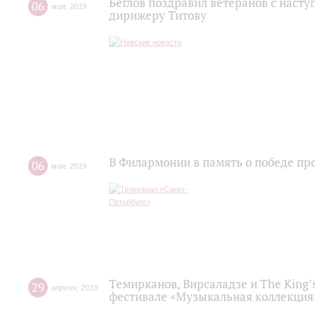
Беглов поздравил ветеранов с наст
06
мая
,
2019
дирижеру Титову
В Филармонии в память о победе пр
06
мая
,
2019
Темирканов, Вирсаладзе и The King’
29
апреля
,
2019
фестивале «Музыкальная коллекция»