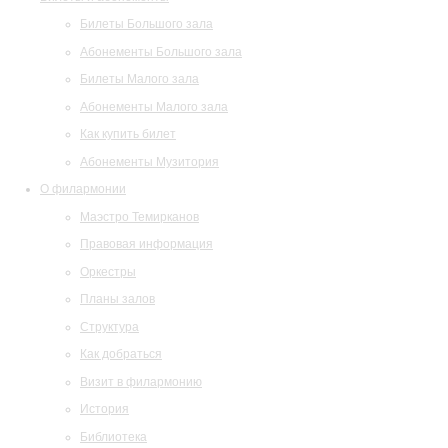
Билеты Большого зала
Абонементы Большого зала
Билеты Малого зала
Абонементы Малого зала
Как купить билет
Абонементы Музитория
О филармонии
Маэстро Темирканов
Правовая информация
Оркестры
Планы залов
Структура
Как добраться
Визит в филармонию
История
Библиотека