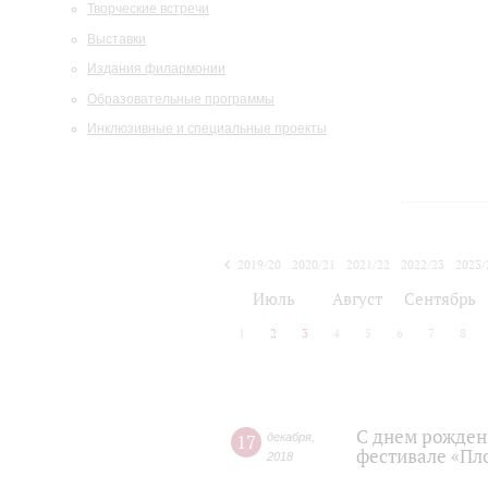
Творческие встречи
Выставки
Издания филармонии
Образовательные программы
Инклюзивные и специальные проекты
2019/20
2020/21
2021/22
2022/23
2023/
2024/25
2025/26
Июль
Август
Сентябрь
1
2
3
4
5
6
7
8
С днем рожден
17
декабря
,
фестивале «Пл
2018