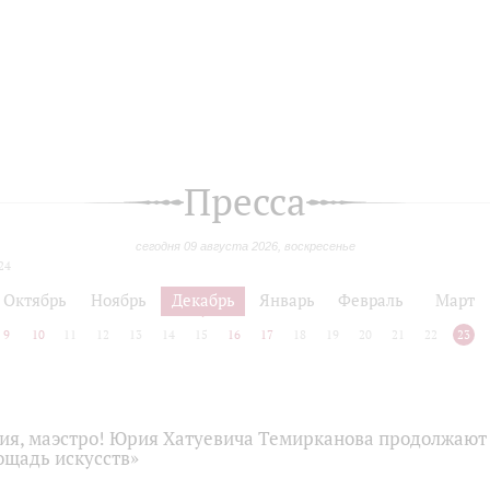
Пресса
сегодня 09 августа 2026, воскресенье
24
Октябрь
Ноябрь
Декабрь
Январь
Февраль
Март
9
10
11
12
13
14
15
16
17
18
19
20
21
22
23
ия, маэстро! Юрия Хатуевича Темирканова продолжают 
ощадь искусств»