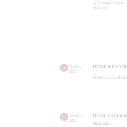
Путин лично п
16
декабря
,
2018
Путин поздрав
15
декабря
,
2018
ИА Regnum