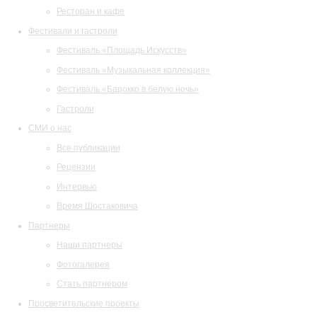
Ресторан и кафе
Фестивали и гастроли
Фестиваль «Площадь Искусств»
Фестиваль «Музыкальная коллекция»
Фестиваль «Барокко в белую ночь»
Гастроли
СМИ о нас
Все публикации
Рецензии
Интервью
Время Шостаковича
Партнеры
Наши партнеры
Фотогалерея
Стать партнером
Просветительские проекты