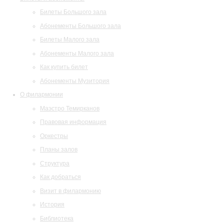
Билеты Большого зала
Абонементы Большого зала
Билеты Малого зала
Абонементы Малого зала
Как купить билет
Абонементы Музитория
О филармонии
Маэстро Темирканов
Правовая информация
Оркестры
Планы залов
Структура
Как добраться
Визит в филармонию
История
Библиотека