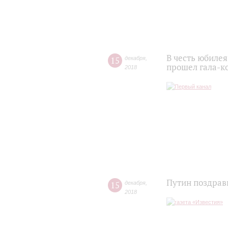
В честь юбиле
15
декабря
,
прошел гала-к
2018
Путин поздрав
15
декабря
,
2018