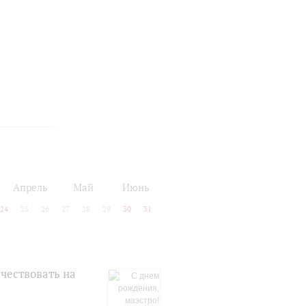
Апрель
Май
Июнь
24
25
26
27
28
29
30
31
чествовать на