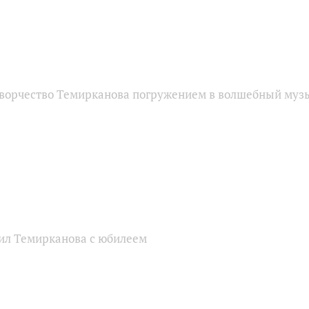
творчество Темирканова погружением в волшебный му
ил Темирканова с юбилеем