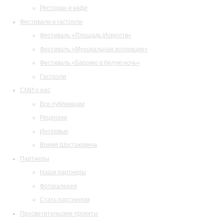
Ресторан и кафе
Фестивали и гастроли
Фестиваль «Площадь Искусств»
Фестиваль «Музыкальная коллекция»
Фестиваль «Барокко в белую ночь»
Гастроли
СМИ о нас
Все публикации
Рецензии
Интервью
Время Шостаковича
Партнеры
Наши партнеры
Фотогалерея
Стать партнером
Просветительские проекты