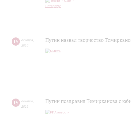
Путин назвал творчество Темиркан
15
декабря
,
2018
Путин поздравил Темирканова с юб
15
декабря
,
2018