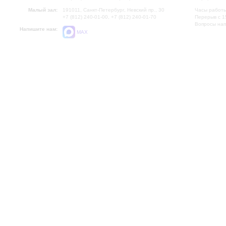
Малый зал:
191011, Санкт-Петербург, Невский пр., 30
Часы работы
+7 (812) 240-01-00, +7 (812) 240-01-70
Перерыв с 1
Вопросы на
Напишите нам:
MAX