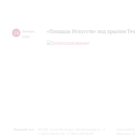
«Площадь Искусств» под крылом Те
14
декабря
,
2018
Большой зал:
191186, Санкт-Петербург, Михайловская ул., 2
Часы работы
+7 (812) 240-01-00, +7 (812) 240-01-80
Перерыв с 1