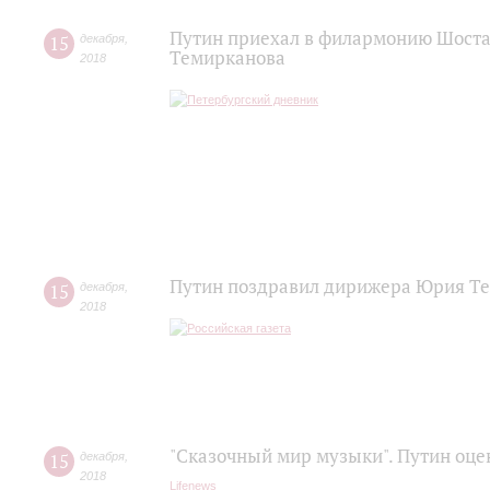
Путин приехал в филармонию Шоста
15
декабря
,
Темирканова
2018
Путин поздравил дирижера Юрия Т
15
декабря
,
2018
"Сказочный мир музыки". Путин оц
15
декабря
,
2018
Lifenews