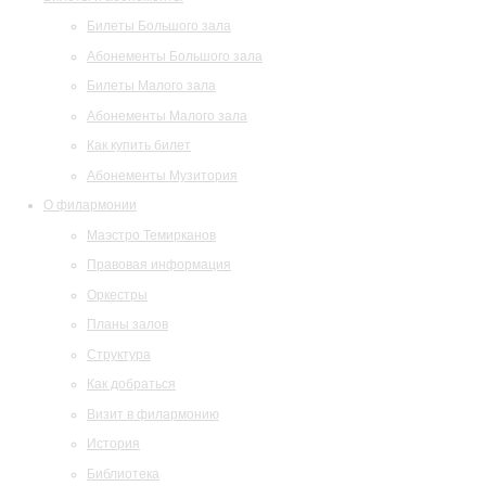
Билеты Большого зала
Абонементы Большого зала
Билеты Малого зала
Абонементы Малого зала
Как купить билет
Абонементы Музитория
О филармонии
Маэстро Темирканов
Правовая информация
Оркестры
Планы залов
Структура
Как добраться
Визит в филармонию
История
Библиотека