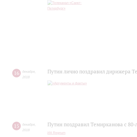
Путин лично поздравил дирижера Те
16
декабря
,
2018
Путин поздравил Темирканова с 80
15
декабря
,
2018
ИА Regnum