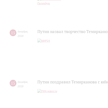
Путин назвал творчество Темиркан
15
декабря
,
2018
Путин поздравил Темирканова с юб
15
декабря
,
2018