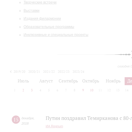
Творческие встречи
Выставки
Издания филармонии
Образовательные программы
Инклюзивные и специальные проекты
сегодня 
2019/20
2020/21
2021/22
2022/23
2023/24
2024/25
2025/26
Июль
Август
Сентябрь
Октябрь
Ноябрь
Д
1
2
3
4
5
6
7
8
9
10
11
12
13
14
Путин поздравил Темирканова с 80
15
декабря
,
2018
ИА Regnum