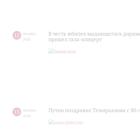
В честь юбилея выдающегося дириж
15
декабря
,
прошел гала-концерт
2018
Путин поздравил Темирканова с 80-
15
декабря
,
2018