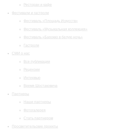
Ресторан и кафе
Фестивали и гастроли
Фестиваль «Площадь Искусств»
Фестиваль «Музыкальная коллекция»
Фестиваль «Барокко в белую ночь»
Гастроли
СМИ о нас
Все публикации
Рецензии
Интервью
Время Шостаковича
Партнеры
Наши партнеры
Фотогалерея
Стать партнером
Просветительские проекты