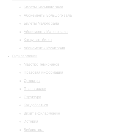
Билеты Большого зала
Абонементы Большого зала
Билеты Малого зала
Абонементы Малого зала
Как купить билет
Абонементы Музитория
О филармонии
Маэстро Темирканов
Правовая информация
Оркестры
Планы залов
Структура
Как добраться
Визит в филармонию
История
Библиотека