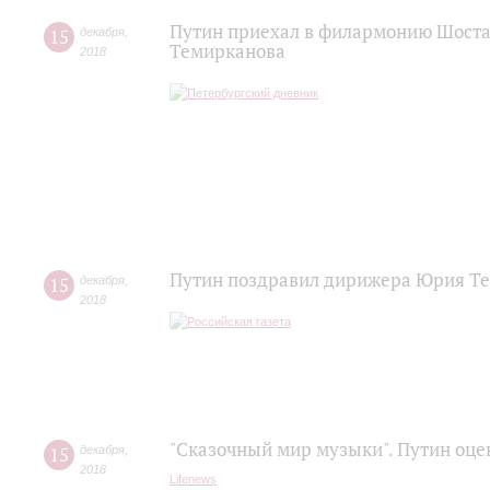
Путин приехал в филармонию Шоста
15
декабря
,
Темирканова
2018
Путин поздравил дирижера Юрия Т
15
декабря
,
2018
"Сказочный мир музыки". Путин оц
15
декабря
,
2018
Lifenews