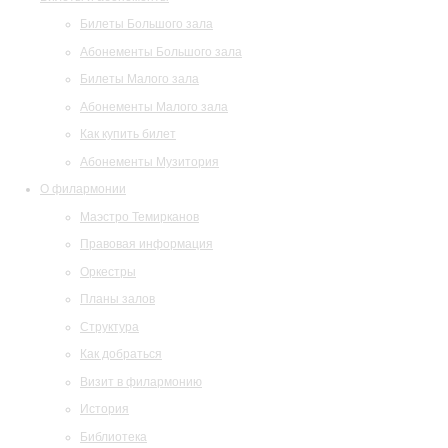
Билеты Большого зала
Абонементы Большого зала
Билеты Малого зала
Абонементы Малого зала
Как купить билет
Абонементы Музитория
О филармонии
Маэстро Темирканов
Правовая информация
Оркестры
Планы залов
Структура
Как добраться
Визит в филармонию
История
Библиотека