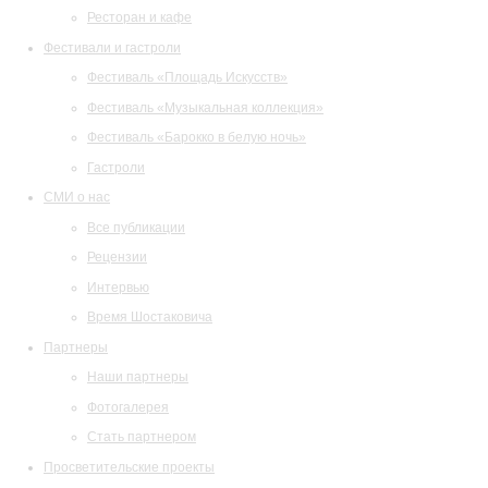
Ресторан и кафе
Фестивали и гастроли
Фестиваль «Площадь Искусств»
Фестиваль «Музыкальная коллекция»
Фестиваль «Барокко в белую ночь»
Гастроли
СМИ о нас
Все публикации
Рецензии
Интервью
Время Шостаковича
Партнеры
Наши партнеры
Фотогалерея
Стать партнером
Просветительские проекты