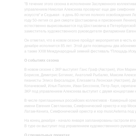
"В течение этого сезона в исполнении Заслуженного коллектив
управлением Николая Алексеева прозвучат еще две симфонии 
искусств" и Седьмая - в день 80-летия полного освобождения Л
году 50-летия со дня смерти Шостаковича и присвоения Ленин
естественно вырисовывается год Шостаковича в Петербургской 
заместитель художественного руководителя филармонии Евген
Он отметил, что в новом сезоне пройдут мероприятия в честь
декабре исполнится 85 лет. Этой дате посвящены два абонеме
а также XXIII Международный зимний фестиваль "Площадь Искус
О событиях сезона
В новом сезоне с ЗКР выступят Ганс Граф (Австрия), Ион Мари
Борисов, Димитрис Ботинис, Анатолий Рыбалко, Максим Алексее
пианисты Элисо Вирсаладзе, Елизавета Леонская (Австрия), Де
Копачевский, Илья Папоян, Иван Бессонов, Петр Лаул, скрипач
ЗКР под управлением Алексеева выступит с двумя концертами н
В числе приглашенных российских коллективов - Камерный орк
имени Евгения Светланова, Симфонический оркестр и хор Моск
Латам-Кенига, Симфонический оркестр и хор musicAeterna под
На конец декабря - начало января запланированы гастроли вто
В туре он выступит под управлением художественного руковод
О специальных проектах