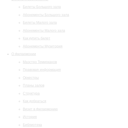
Билеты Большого зала
Абонементы Большого зала
Билеты Малого зала
Абонементы Малого зала
Как купить билет
Абонементы Музитория
О филармонии
Маэстро Темирканов
Правовая информация
Оркестры
Планы залов
Структура
Как добраться
Визит в филармонию
История
Библиотека