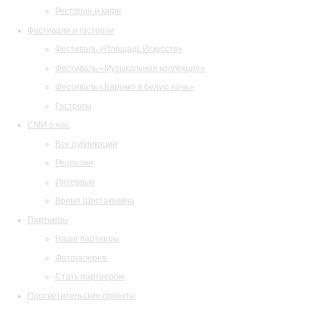
Ресторан и кафе
Фестивали и гастроли
Фестиваль «Площадь Искусств»
Фестиваль «Музыкальная коллекция»
Фестиваль «Барокко в белую ночь»
Гастроли
СМИ о нас
Все публикации
Рецензии
Интервью
Время Шостаковича
Партнеры
Наши партнеры
Фотогалерея
Стать партнером
Просветительские проекты