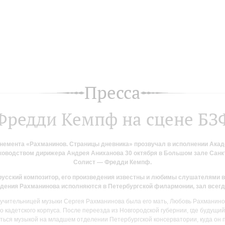
Пресса
Фредди Кемпф на сцене БЗ
онемента «Рахманинов. Страницы дневника» прозвучал в исполнении Ака
ководством дирижера Андрея Аниханова 30 октября в Большом зале Санк
Солист — Фредди Кемпф.
усский композитор, его произведения известны и любимы слушателями во 
едения Рахманинова исполняются в Петербургской филармонии, зал всегд
учительницей музыки Сергея Рахманинова была его мать, Любовь Рахманино
о кадетского корпуса. После переезда из Новгородской губернии, где будущи
ься музыкой на младшем отделении Петербургской консерватории, куда он п