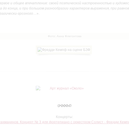
ервое и общее впечатление: своей поэтической настроенностью и художе
 до конца, и при большом разнообразии характеров выражения, при равно
рагически-грозного…
».
Фото: Анна Флегонтова
Концерты:
ахманинов. Концерт № 3 для фортепиано с оркестром Солист - Фредди Кем