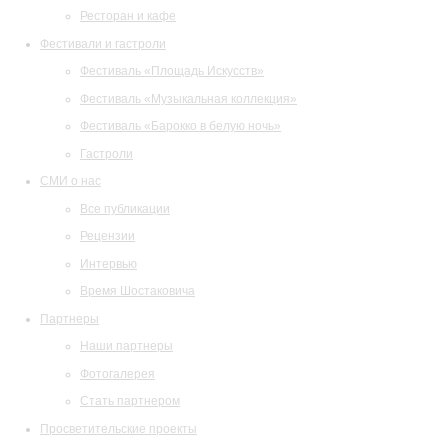
Ресторан и кафе
Фестивали и гастроли
Фестиваль «Площадь Искусств»
Фестиваль «Музыкальная коллекция»
Фестиваль «Барокко в белую ночь»
Гастроли
СМИ о нас
Все публикации
Рецензии
Интервью
Время Шостаковича
Партнеры
Наши партнеры
Фотогалерея
Стать партнером
Просветительские проекты