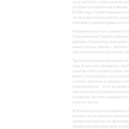
он встретился с известным моск
отправить Рахманинова в Москву,
В 1888 году Сергей Рахманинов п
За свою дипломную работу, одноа
плюсами» и рекомендовал ее к по
Рахманинов быстро становится лю
Глазуновым его Первой симфонии в
дирижер. Композитор преодолел к
нашел личное счастье – женился
Третий фортепианный концерт, п
Третий фортепианный концерт был
года. В нем ярко проявилась тво
попытки найти первоисточник тем
моего 3-го концерта ни из наро
«спеть» мелодию на фортепиано
сопровождение… В то же время н
часть концерта Рахманинов обозн
соседними частями и включается 
полноты жизни.
В Третьем концерте проведение п
пианист как бы свободно фантази
прекрасный пианист из Великобри
симфоническим оркестром, а в пя