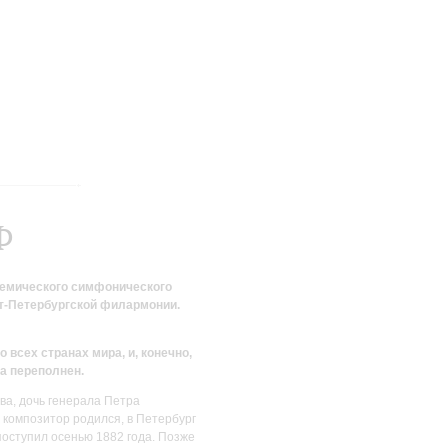
Ф
демического симфонического
т-Петербургской филармонии.
всех странах мира, и, конечно,
а переполнен.
ва, дочь генерала Петра
й композитор родился, в Петербург
оступил осенью 1882 года. Позже