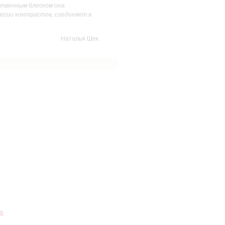
ственным блеском она
весии контрастов, соединяет в
Наталья Шек
пф