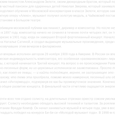
овским пианистом Александром Зилоти, своим двоюродным братом, который п
 в частный пансион для одаренных детей Николая Зверева, который занимался
родолжил обучение в Московской консерватории в классе Зилоти, которую зак
ктную оперу «Алеко», музыкант получил золотую медаль, а Чайковский постав
становке в Большом театре.
бимцем московской публики как пианист, дирижер и композитор. Но после не
 1897 году, композитор ничего не сочинял в течение почти четырех лет, он т
ризис в 1901 году, когда он завершил Второй фортепианный концерт. Началс
 на Наталье Сатиной, и создал выдающие музыкальные произведения, среди
розвучавшие этим вечером в филармонии.
 впервые исполнен автором 28 ноября 1909 года в Америке. В России он вп
рческая индивидуальность композитора, его особенная «рахманиновская» лири
ы, с которой начинается Третий концерт. На вопрос о ее происхождении Рахм
дно-песенных форм, ни из церковных источников не заимствована. Просто 
, как поют ее певцы, — и найти подходящее, вернее, не заглушающее это
ахожу, что тема эта приобрела, помимо моего намерения, песенный или 
ачил «Интермеццо», подчеркнув ее как бы промежуточное значение. Конечно 
в общее развитие концерта. В финальной части отчетливо ощущается энергия
очти всех тем отдано солисту, на длительных отрезках оркестр совсем умолк
рует. Солисту необходимо обладать высокой техникой и талантом. За роялем
тании Фредди Кемпф. Он начал заниматься музыкой в четыре года, уже в вос
тнадцать победил на конкурсе Би-би-си «Молодой музыкант года». В 1998-м г