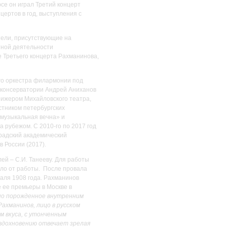
рсе он играл Третий концерт
цертов в год, выступления с
тели, присутствующие на
ртной деятельности
 Третьего концерта Рахманинова,
го оркестра филармонии под
й консерватории Андрей Аниханов
ирижером Михайловского театра,
стником петербургских
 музыкальная вечна» и
 рубежом. С 2010-го по 2017 год
градский академический
в России (2017).
ей – С.И. Танееву. Для работы
ало от работы. После провала
аля 1908 года. Рахманинов
 ее премьеры в Москве в
дно порожденное внутренним
ахманинов, лицо в русском
м вкуса, с утонченным
 вдохновению отвечает зрелая