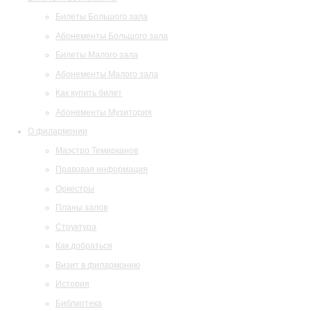
Билеты Большого зала
Абонементы Большого зала
Билеты Малого зала
Абонементы Малого зала
Как купить билет
Абонементы Музитория
О филармонии
Маэстро Темирканов
Правовая информация
Оркестры
Планы залов
Структура
Как добраться
Визит в филармонию
История
Библиотека