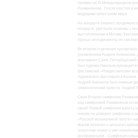
премию на XI Международном конку
Рахманинова. После участия в кон
ведущими оркестрами мира.
На концерте пианист продемонст
концерте, уже были знакомы с ег
выступлениями в Москве, Екатери
бурные аплодисменты не смолкал
Во втором отделении прозвучала
управлением Андрея Аниханова. 
возглавлял Санкт-Петербургский 
был художественным руководителе
фестивалей «Рождественские вст
Нуриевского фестиваля в Казани.
Андрей Аниханов был главным дир
симфонический оркестр. Андрей А
Свою Вторую симфонию Рахманинов
над симфонией Рахманинов остави
своей Первой симфонии работу н
никому не доверил симфонию и ди
«Русской музыкальной газете» на
миром тонкого и цельного худож
искусстве новое и уже определи
воображением…Симфония сильна 