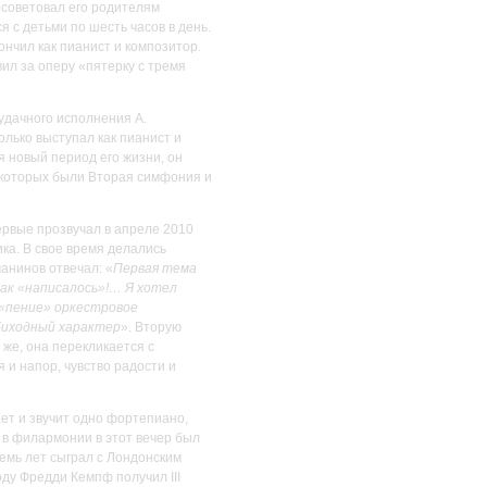
осоветовал его родителям
 с детьми по шесть часов в день.
ончил как пианист и композитор.
ил за оперу «пятерку с тремя
удачного исполнения А.
олько выступал как пианист и
я новый период его жизни, он
 которых были Вторая симфония и
ервые прозвучал в апреле 2010
ка. В свое время делались
анинов отвечал: «
Первая тема
так «написалось»!… Я хотел
 «пение» оркестровое
обиходный характер
». Вторую
же, она перекликается с
 и напор, чувство радости и
ает и звучит одно фортепиано,
 в филармонии в этот вечер был
емь лет сыграл с Лондонским
оду Фредди Кемпф получил III