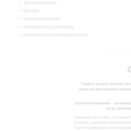
Творческие встречи
Выставки
Издания филармонии
Образовательные программы
Инклюзивные и специальные проекты
Первый концерт второго аб
оркестра филармонии под ру
Сергей Рахманинов — великий р
когда произв
Напомним читателям, что первой 
Бутакова, директора Аракчеевског
Сергей Рахманинов начал занимат