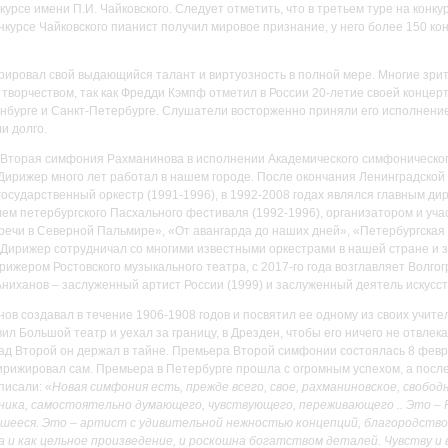
рсе имени П.И. Чайковского. Следует отметить, что в третьем туре на конку
курсе Чайковского пианист получил мировое признание, у него более 150 кон
рировал свой выдающийся талант и виртуозность в полной мере. Многие зри
о творчеством, так как Фредди Кэмпф отметил в России 20-летие своей конце
нбурге и Санкт-Петербурге. Слушатели восторженно приняли его исполнение
и долго.
 Вторая симфония Рахманинова в исполнении Академического симфоническо
Дирижер много лет работал в нашем городе. После окончания Ленинградско
государственный оркестр (1991-1996), в 1992-2008 годах являлся главным д
м петербургского Пасхального фестиваля (1992-1996), организатором и уча
речи в Северной Пальмире», «От авангарда до наших дней», «Петербургская
 Дирижер сотрудничал со многими известными оркестрами в нашей стране и за
ижером Ростовского музыкального театра, с 2017-го года возглавляет Волго
ниханов – заслуженный артист России (1999) и заслуженный деятель искусст
 создавал в течение 1906-1908 годов и посвятил ее одному из своих учител
л Большой театр и уехал за границу, в Дрезден, чтобы его ничего не отвлек
ад Второй он держал в тайне. Премьера Второй симфонии состоялась 8 февр
рижировал сам. Премьера в Петербурге прошла с огромным успехом, а после
писали: «
Новая симфония есть, прежде всего, свое, рахманиновское, свобо
ника, самостоятельно думающего, чувствующего, переживающего .. Это – Р
вшееся. Это – артист с удивительной нежностью концепций, благородство
и как цельное произведение, и роскошна богатством деталей. Чувству и