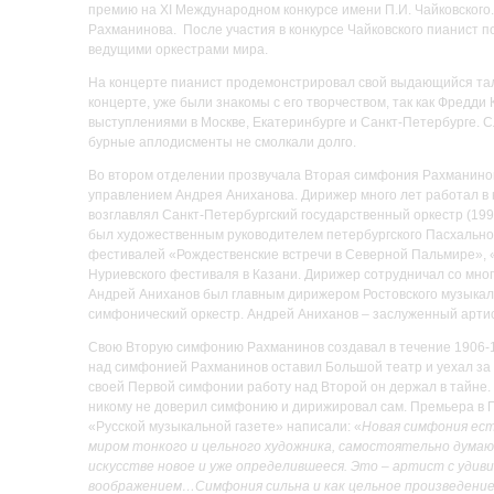
премию на XI Международном конкурсе имени П.И. Чайковского. 
Рахманинова. После участия в конкурсе Чайковского пианист по
ведущими оркестрами мира.
На концерте пианист продемонстрировал свой выдающийся тала
концерте, уже были знакомы с его творчеством, так как Фредд
выступлениями в Москве, Екатеринбурге и Санкт-Петербурге. 
бурные аплодисменты не смолкали долго.
Во втором отделении прозвучала Вторая симфония Рахманино
управлением Андрея Аниханова. Дирижер много лет работал в
возглавлял Санкт-Петербургский государственный оркестр (199
был художественным руководителем петербургского Пасхальног
фестивалей «Рождественские встречи в Северной Пальмире», «
Нуриевского фестиваля в Казани. Дирижер сотрудничал со мног
Андрей Аниханов был главным дирижером Ростовского музыкальн
симфонический оркестр. Андрей Аниханов – заслуженный артист
Свою Вторую симфонию Рахманинов создавал в течение 1906-190
над симфонией Рахманинов оставил Большой театр и уехал за г
своей Первой симфонии работу над Второй он держал в тайне
никому не доверил симфонию и дирижировал сам. Премьера в П
«Русской музыкальной газете» написали: «
Новая симфония ест
миром тонкого и цельного художника, самостоятельно думающ
искусстве новое и уже определившееся. Это – артист с уди
воображением…Симфония сильна и как цельное произведение