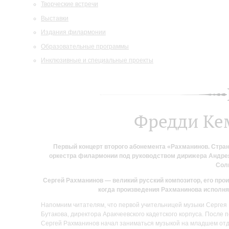
Творческие встречи
Выставки
Издания филармонии
Образовательные программы
Инклюзивные и специальные проекты
Фредди Ке
Первый концерт второго абонемента «Рахманинов. Стра
оркестра филармонии под руководством дирижера Андрея
Сол
Сергей Рахманинов — великий русский композитор, его прои
когда произведения Рахманинова исполня
Напомним читателям, что первой учительницей музыки Сергея 
Бутакова, директора Аракчеевского кадетского корпуса. После 
Сергей Рахманинов начал заниматься музыкой на младшем отде