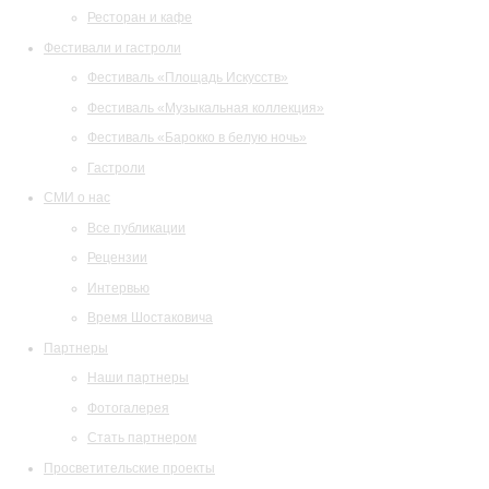
Ресторан и кафе
Фестивали и гастроли
Фестиваль «Площадь Искусств»
Фестиваль «Музыкальная коллекция»
Фестиваль «Барокко в белую ночь»
Гастроли
СМИ о нас
Все публикации
Рецензии
Интервью
Время Шостаковича
Партнеры
Наши партнеры
Фотогалерея
Стать партнером
Просветительские проекты