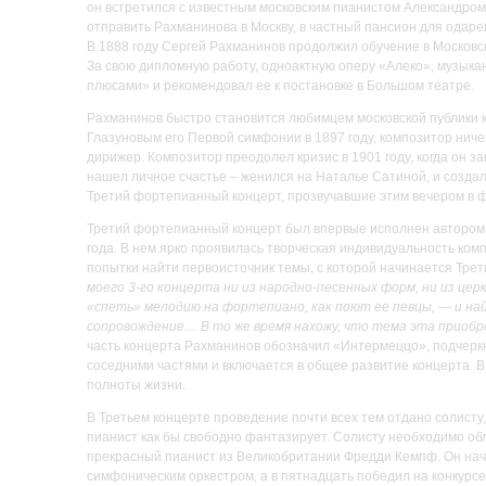
он встретился с известным московским пианистом Александром
отправить Рахманинова в Москву, в частный пансион для одаре
В 1888 году Сергей Рахманинов продолжил обучение в Московск
За свою дипломную работу, одноактную оперу «Алеко», музыкан
плюсами» и рекомендовал ее к постановке в Большом театре.
Рахманинов быстро становится любимцем московской публики ка
Глазуновым его Первой симфонии в 1897 году, композитор ничег
дирижер. Композитор преодолел кризис в 1901 году, когда он 
нашел личное счастье – женился на Наталье Сатиной, и созд
Третий фортепианный концерт, прозвучавшие этим вечером в 
Третий фортепианный концерт был впервые исполнен автором 2
года. В нем ярко проявилась творческая индивидуальность ком
попытки найти первоисточник темы, с которой начинается Трет
моего 3-го концерта ни из народно-песенных форм, ни из це
«спеть» мелодию на фортепиано, как поют ее певцы, — и на
сопровождение… В то же время нахожу, что тема эта приобр
часть концерта Рахманинов обозначил «Интермеццо», подчеркн
соседними частями и включается в общее развитие концерта. В
полноты жизни.
В Третьем концерте проведение почти всех тем отдано солисту
пианист как бы свободно фантазирует. Солисту необходимо обл
прекрасный пианист из Великобритании Фредди Кемпф. Он нача
симфоническим оркестром, а в пятнадцать победил на конкурсе