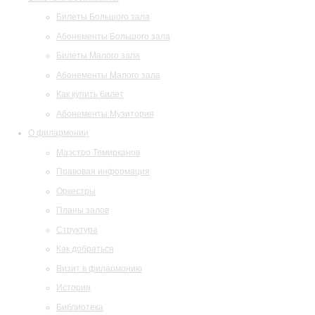
Билеты Большого зала
Абонементы Большого зала
Билеты Малого зала
Абонементы Малого зала
Как купить билет
Абонементы Музитория
О филармонии
Маэстро Темирканов
Правовая информация
Оркестры
Планы залов
Структура
Как добраться
Визит в филармонию
История
Библиотека