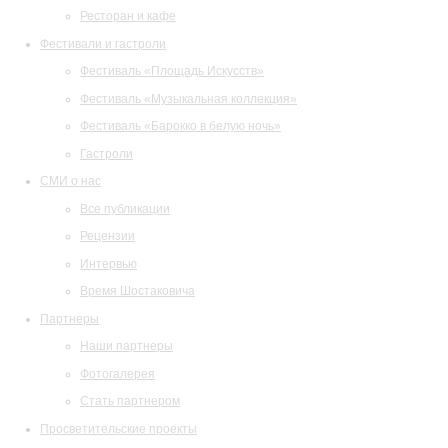
Ресторан и кафе
Фестивали и гастроли
Фестиваль «Площадь Искусств»
Фестиваль «Музыкальная коллекция»
Фестиваль «Барокко в белую ночь»
Гастроли
СМИ о нас
Все публикации
Рецензии
Интервью
Время Шостаковича
Партнеры
Наши партнеры
Фотогалерея
Стать партнером
Просветительские проекты