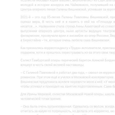
«Солисты Москвы» Юрий Башмет, виолончелист из США Златом
молодой в истории конкурса им. Чайковского, получивший н
Центра оперного пения Галины Вишневской, успевшие за корот
2021-й – это год 95-летия Галины Павловны Вишневской, пр
сценах мира. В честь неё и в память о ней на «Площади ис
несется…». Названием стала строка Анны Ахматовой из стихот
выпускники оперного центра, ныне артисты ведущих театро
филармонии, прозвучали арии и ансамбли из опер Россини, Вер
и Бернстайна – те, которые очень любила сама Вишневская.
Как признались корреспонденту «Труда» исполнители, пригла
подарком, хотя и пришлось перестраивать из-за этого свои тво
Солист Гамбургской оперы лирический баритон Алексей Богданч
концерт в честь своей великой наставницы.
– С Галиной Павловной я работал два года, – сказал он корре
романсом. При этом ещё и учился в Московской консерватории. 
Вишневская предложила коллеге перевести меня к ней: «У меня 
чтобы успевал и приходил на занятия подготовленным. Сама 
Для Ирины Моревой, солистки Московской Новой оперы, школа 
человеческой точки зрения.
– Она была очень организованная. Одевалась со вкусом, всегда
отчитать за какую-то погрешность, но делала это корректно, не