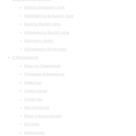
Билеты Большого зала
Абонементы Большого зала
Билеты Малого зала
Абонементы Малого зала
Как купить билет
Абонементы Музитория
О филармонии
Маэстро Темирканов
Правовая информация
Оркестры
Планы залов
Структура
Как добраться
Визит в филармонию
История
Библиотека