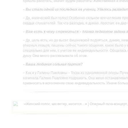
пришла работать, значит будем работать! Женственная и очень
– Вы стали одной из последних ее учениц. Удалось разгад
– Да, магический был голос! Особенно сильное впечатление пр
сердце слушателей. Так что разгадка, я думаю, простая: ее дар
– Вам есть к чему стремиться – планка педагогом задана 
– Да, цель есть, но до высот Вишневской подняться, думаю, не
оперных певцов, лишены сейчас такого общения, какое было у 
специально для нее, с учетом ее индивидуальности. Общалась
душу. Она много рассказывала об этом.
– Ваша любимая сольная партия?
– Как и у Галины Павловны – Тоска из одноименной оперы Пучч
начинала Галине Павловне подражать. Она меня останавливала.
привносить в исполнение свою индивидуальность. Иначе большо